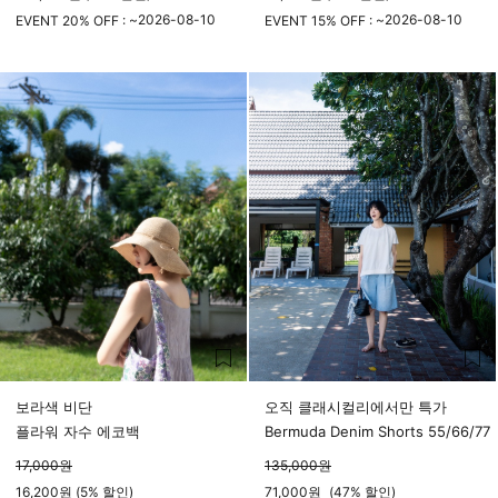
2026-08-10
2026-08-10
EVENT 20% OFF : ~
EVENT 15% OFF : ~
23시 59분
23시 59분
보라색 비단
오직 클래시컬리에서만 특가
플라워 자수 에코백
Bermuda Denim Shorts 55/66/77
17,000
원
135,000
원
16,200원 (5% 할인)
71,000
원
(
47%
할인)