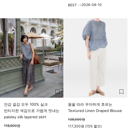
23시 59분
2026-08-10
BEST : ~
23시 59분
안감 겉감 모두 100% 실크
몸을 따라 우아하게 흐르는
빈티지한 색감으로 가볍게 멋내는
Textured Linen Draped Blouse
paisley silk layered skirt
138,000
원
118,500
원
117,300원 (15% 할인)