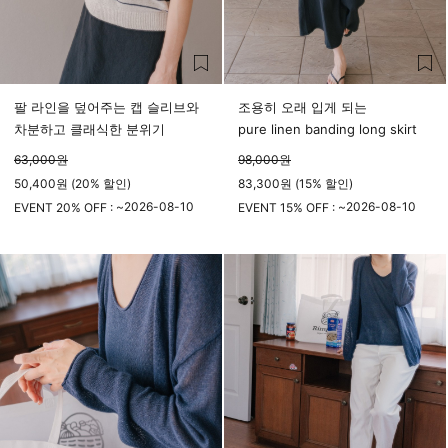
팔 라인을 덮어주는 캡 슬리브와
조용히 오래 입게 되는
차분하고 클래식한 분위기
pure linen banding long skirt
63,000
원
98,000
원
50,400원 (20% 할인)
83,300원 (15% 할인)
2026-08-10
2026-08-10
EVENT 20% OFF : ~
EVENT 15% OFF : ~
23시 59분
23시 59분