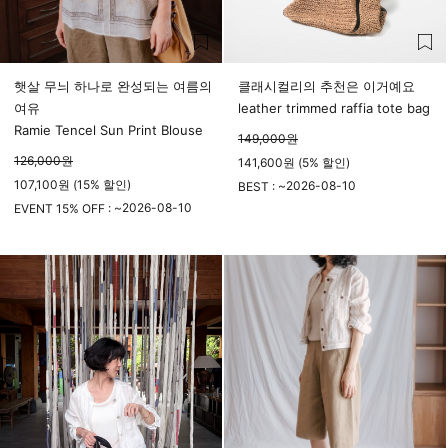
햇살 무늬 하나로 완성되는 여름의
클래시컬리의 추천은 이거예요
여유
leather trimmed raffia tote bag
Ramie Tencel Sun Print Blouse
149,000
원
126,000
원
141,600원 (5% 할인)
107,100원 (15% 할인)
2026-08-10
BEST : ~
2026-08-10
23시 59분
EVENT 15% OFF : ~
23시 59분