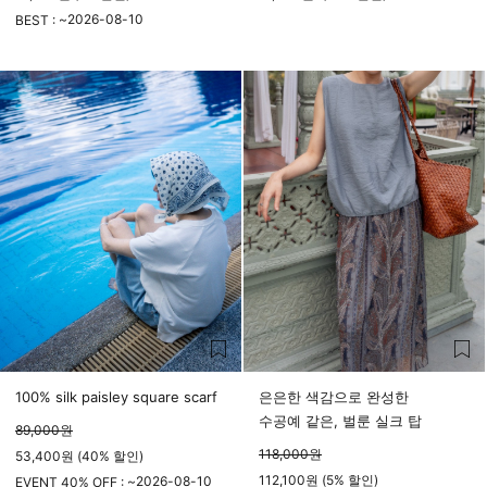
2026-08-10
BEST : ~
23시 59분
100% silk paisley square scarf
은은한 색감으로 완성한
수공예 같은, 벌룬 실크 탑
89,000
원
118,000
원
53,400원 (40% 할인)
112,100원 (5% 할인)
2026-08-10
EVENT 40% OFF : ~