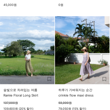
45,000
원
0
원
숲빛으로 차려입는 여름
하루가 가벼워지는 순간
Ramie Floral Long Skirt
crinkle flow maxi dress
137,000
원
93,000
원
109,600원 (20% 할인)
79,050원 (15% 할인)