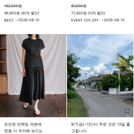
162,000
원
81,000
원
96,900
원
(
40%
할인)
72,900원 (10% 할인)
2026-08-10
2026-08-10
BEST : ~
EVENT 10% OFF : ~
23시 59분
23시 59분
은은한 반짝임 덕분에
8/7(금)~12(수) 주문 건은 13일 출
한층 더 우아해 보이는
고됩니다