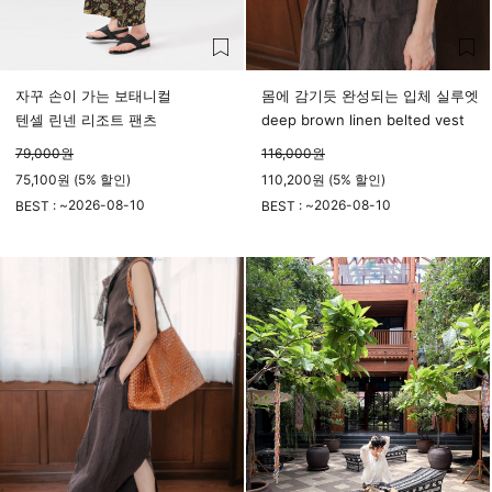
자꾸 손이 가는 보태니컬
몸에 감기듯 완성되는 입체 실루엣
텐셀 린넨 리조트 팬츠
deep brown linen belted vest
79,000
원
116,000
원
75,100원 (5% 할인)
110,200원 (5% 할인)
2026-08-10
2026-08-10
BEST : ~
BEST : ~
23시 59분
23시 59분