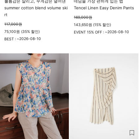
볼륨감은 살리고, 무게감은 덜어낸
데님을 가장 편하게 입는 법
summer cotton blend volume ski
Tencel Linen Easy Denim Pants
rt
169,000
원
117,000
원
143,650원 (15% 할인)
75,100
원
(
35%
할인)
2026-08-10
EVENT 15% OFF : ~
2026-08-10
23시 59분
BEST : ~
23시 59분