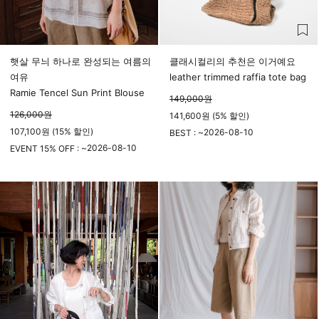
햇살 무늬 하나로 완성되는 여름의
클래시컬리의 추천은 이거예요
여유
leather trimmed raffia tote bag
Ramie Tencel Sun Print Blouse
149,000
원
126,000
원
141,600원 (5% 할인)
107,100원 (15% 할인)
2026-08-10
BEST : ~
2026-08-10
23시 59분
EVENT 15% OFF : ~
23시 59분