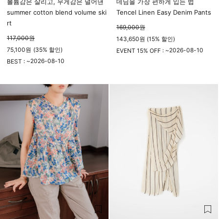
볼륨감은 살리고, 무게감은 덜어낸
데님을 가장 편하게 입는 법
summer cotton blend volume ski
Tencel Linen Easy Denim Pants
rt
169,000
원
117,000
원
143,650원 (15% 할인)
75,100
원
(
35%
할인)
2026-08-10
EVENT 15% OFF : ~
2026-08-10
23시 59분
BEST : ~
23시 59분