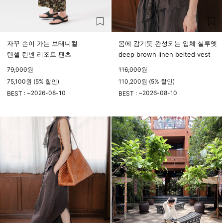
자꾸 손이 가는 보태니컬
몸에 감기듯 완성되는 입체 실루엣
텐셀 린넨 리조트 팬츠
deep brown linen belted vest
79,000
원
116,000
원
75,100원 (5% 할인)
110,200원 (5% 할인)
2026-08-10
2026-08-10
BEST : ~
BEST : ~
23시 59분
23시 59분