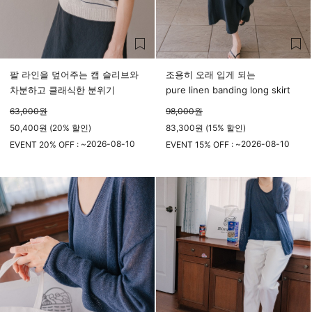
팔 라인을 덮어주는 캡 슬리브와
조용히 오래 입게 되는
차분하고 클래식한 분위기
pure linen banding long skirt
63,000
원
98,000
원
50,400원 (20% 할인)
83,300원 (15% 할인)
2026-08-10
2026-08-10
EVENT 20% OFF : ~
EVENT 15% OFF : ~
23시 59분
23시 59분