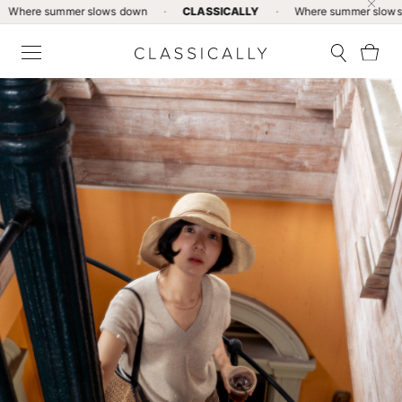
ummer slows down
·
CLASSICALLY
·
Where summer slows down
·