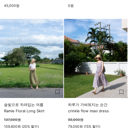
45,000
원
0
원
숲빛으로 차려입는 여름
하루가 가벼워지는 순간
Ramie Floral Long Skirt
crinkle flow maxi dress
137,000
원
93,000
원
109,600원 (20% 할인)
79,050원 (15% 할인)