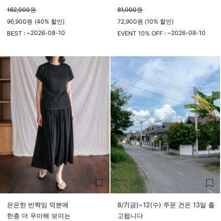
162,000
원
81,000
원
96,900
원
(
40%
할인)
72,900원 (10% 할인)
2026-08-10
2026-08-10
BEST : ~
EVENT 10% OFF : ~
23시 59분
23시 59분
은은한 반짝임 덕분에
8/7(금)~12(수) 주문 건은 13일 출
한층 더 우아해 보이는
고됩니다