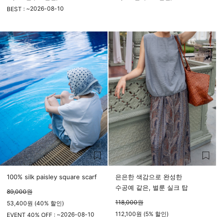
2026-08-10
BEST : ~
23시 59분
100% silk paisley square scarf
은은한 색감으로 완성한
수공예 같은, 벌룬 실크 탑
89,000
원
118,000
원
53,400원 (40% 할인)
112,100원 (5% 할인)
2026-08-10
EVENT 40% OFF : ~