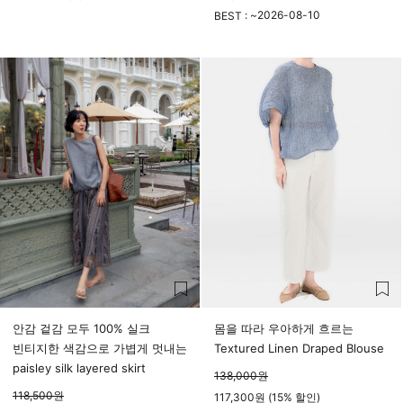
23시 59분
2026-08-10
BEST : ~
23시 59분
안감 겉감 모두 100% 실크
몸을 따라 우아하게 흐르는
빈티지한 색감으로 가볍게 멋내는
Textured Linen Draped Blouse
paisley silk layered skirt
138,000
원
118,500
원
117,300원 (15% 할인)