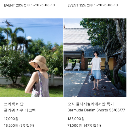
2026-08-10
2026-08-10
EVENT 20% OFF : ~
EVENT 15% OFF : ~
23시 59분
23시 59분
보라색 비단
오직 클래시컬리에서만 특가
플라워 자수 에코백
Bermuda Denim Shorts 55/66/77
17,000
원
135,000
원
16,200원 (5% 할인)
71,000
원
(
47%
할인)