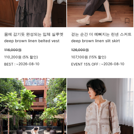
몸에 감기듯 완성되는 입체 실루엣
걷는 순간 더 예뻐지는 린넨 스커트
deep brown linen belted vest
deep brown linen slit skirt
116,000
원
126,000
원
110,200원 (5% 할인)
107,100원 (15% 할인)
2026-08-10
2026-08-10
BEST : ~
EVENT 15% OFF : ~
23시 59분
23시 59분