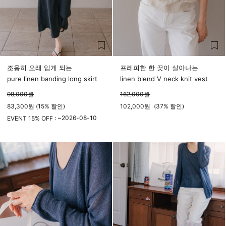
조용히 오래 입게 되는
프레피한 한 끗이 살아나는
pure linen banding long skirt
linen blend V neck knit vest
98,000
원
162,000
원
83,300원 (15% 할인)
102,000
원
(
37%
할인)
2026-08-10
EVENT 15% OFF : ~
23시 59분