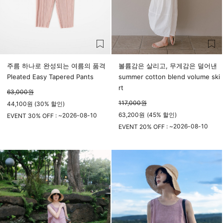
주름 하나로 완성되는 여름의 품격
볼륨감은 살리고, 무게감은 덜어낸
Pleated Easy Tapered Pants
summer cotton blend volume ski
rt
63,000
원
117,000
원
44,100원 (30% 할인)
63,200
원
(
45%
할인)
2026-08-10
EVENT 30% OFF : ~
23시 59분
2026-08-10
EVENT 20% OFF : ~
23시 59분