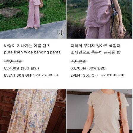
바람이 지나가는 여름 팬츠
과하게 꾸미지 않아도 색감과
pure linen wide banding pants
소재만으로 충분히 근사한 탑
122,000
원
91,000
원
85,400원 (30% 할인)
63,700원 (30% 할인)
2026-08-10
2026-08-10
EVENT 30% OFF : ~
EVENT 30% OFF : ~
23시 59분
23시 59분