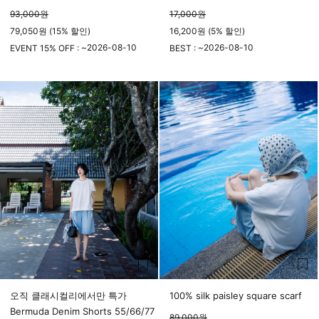
93,000
원
17,000
원
79,050원 (15% 할인)
16,200원 (5% 할인)
2026-08-10
2026-08-10
EVENT 15% OFF : ~
BEST : ~
23시 59분
23시 59분
오직 클래시컬리에서만 특가
100% silk paisley square scarf
Bermuda Denim Shorts 55/66/77
89,000
원