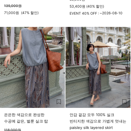
135,000
원
53,400원 (40% 할인)
71,000
원
(
47%
할인)
2026-08-10
EVENT 40% OFF : ~
23시 59분
은은한 색감으로 완성한
안감 겉감 모두 100% 실크
수공예 같은, 벌룬 실크 탑
빈티지한 색감으로 가볍게 멋내는
paisley silk layered skirt
118,000
원