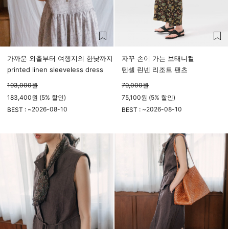
가까운 외출부터 여행지의 한낮까지
자꾸 손이 가는 보태니컬
printed linen sleeveless dress
텐셀 린넨 리조트 팬츠
193,000
원
79,000
원
183,400원 (5% 할인)
75,100원 (5% 할인)
2026-08-10
2026-08-10
BEST : ~
BEST : ~
23시 59분
23시 59분