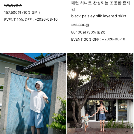
패턴 하나로 완성되는 조용한 존재
175,000
원
감
157,500원 (10% 할인)
black paisley silk layered skirt
2026-08-10
EVENT 10% OFF : ~
123,000
원
23시 59분
86,100원 (30% 할인)
2026-08-10
EVENT 30% OFF : ~
23시 59분