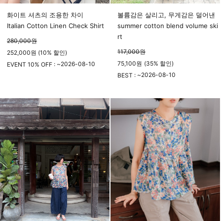
화이트 셔츠의 조용한 차이
볼륨감은 살리고, 무게감은 덜어낸
Italian Cotton Linen Check Shirt
summer cotton blend volume ski
rt
280,000
원
117,000
원
252,000원 (10% 할인)
75,100
원
(
35%
할인)
2026-08-10
EVENT 10% OFF : ~
23시 59분
2026-08-10
BEST : ~
23시 59분