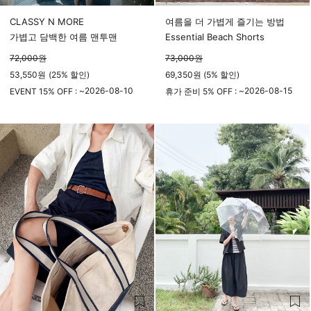
CLASSY N MORE
여름을 더 가볍게 즐기는 방법
가볍고 담백한 여름 맨투맨
Essential Beach Shorts
72,000
원
73,000
원
53,550
원
(
25%
할인)
69,350원 (5% 할인)
2026-08-10
2026-08-15
EVENT 15% OFF : ~
휴가 준비 5% OFF : ~
23시 59분
23시 59분