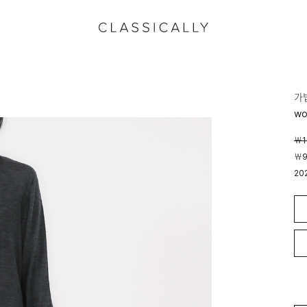
가
wo
￦1
￦9
20
00