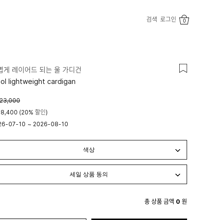
검색
로그인
0
볍게 레이어드 되는 울 가디건
ol lightweight cardigan
23,000
8,400 (20% 할인)
26-07-10
~
2026-08-10
시 00분
23시 59분
총 상품 금액
0
원