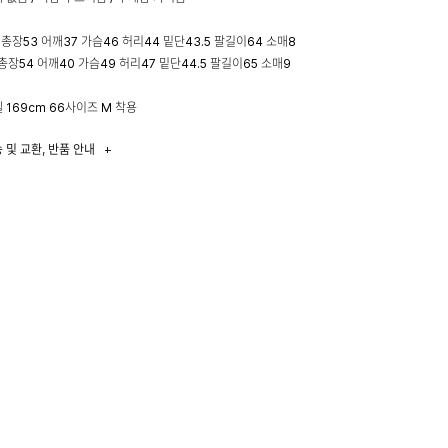
: 총장53 어깨37 가슴46 허리44 밑단43.5 팔길이64 소매8
: 총장54 어깨40 가슴49 허리47 밑단44.5 팔길이65 소매9
 169cm 66사이즈 M 착용
 및 교환, 반품 안내
+