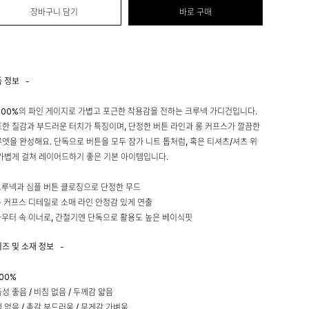
장바구니 담기
바로 구매
품 정보
-
100%의 파인 게이지로 가볍고 포근한 착용감을 전하는 크루넥 가디건입니다.
한 질감과 부드러운 터치가 특징이며, 단정한 버튼 라인과 롱 커프스가 깔끔한
엣을 완성해요. 단독으로 버튼을 모두 잠가 니트 톱처럼, 혹은 티셔츠/셔츠 위
가볍게 걸쳐 레이어드하기 좋은 기본 아이템입니다.
크루넥과 심플 버튼 클로징으로 단정한 무드
롱 커프스 디테일로 소매 라인 안정감 있게 연출
아우터 속 이너로, 간절기엔 단독으로 활용도 높은 베이식핏
이즈 및 소재 정보
-
00%
성 좋음 / 비침 없음 / 두께감 얇음
 없음 / 촉감 부드러움 / 무게감 가벼움