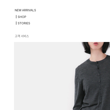
NEW ARRIVALS
┃SHOP
┃STORIES
고객 서비스