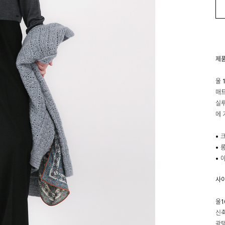
제
울 
매트
실루
에 
• 
• 
• 
사
울1
신축
광택