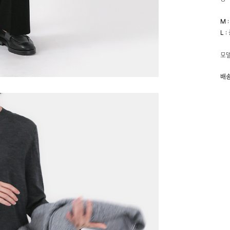
M 
L 
모델
배송