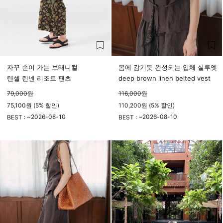
자꾸 손이 가는 보태니컬
몸에 감기듯 완성되는 입체 실루엣
텐셀 린넨 리조트 팬츠
deep brown linen belted vest
79,000
원
116,000
원
75,100원 (5% 할인)
110,200원 (5% 할인)
2026-08-10
2026-08-10
BEST : ~
BEST : ~
23시 59분
23시 59분