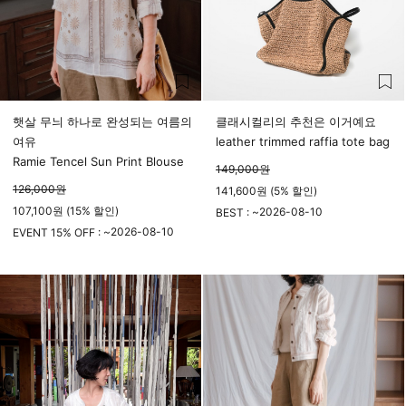
햇살 무늬 하나로 완성되는 여름의
클래시컬리의 추천은 이거예요
여유
leather trimmed raffia tote bag
Ramie Tencel Sun Print Blouse
149,000
원
126,000
원
141,600원 (5% 할인)
107,100원 (15% 할인)
2026-08-10
BEST : ~
2026-08-10
23시 59분
EVENT 15% OFF : ~
23시 59분