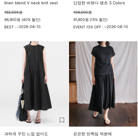
linen blend V neck knit vest
단정한 버뮤다 팬츠 3 Colors
162,000
원
108,000
원
96,900
원
(
40%
할인)
91,800원 (15% 할인)
2026-08-10
2026-08-10
BEST : ~
EVENT 15% OFF : ~
23시 59분
23시 59분
과하게 꾸민 느낌 없이도
은은한 반짝임 덕분에