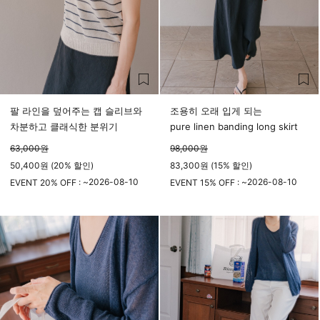
팔 라인을 덮어주는 캡 슬리브와
조용히 오래 입게 되는
차분하고 클래식한 분위기
pure linen banding long skirt
63,000
원
98,000
원
50,400원 (20% 할인)
83,300원 (15% 할인)
2026-08-10
2026-08-10
EVENT 20% OFF : ~
EVENT 15% OFF : ~
23시 59분
23시 59분