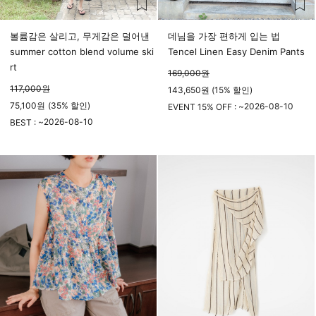
볼륨감은 살리고, 무게감은 덜어낸
데님을 가장 편하게 입는 법
summer cotton blend volume ski
Tencel Linen Easy Denim Pants
rt
169,000
원
117,000
원
143,650원 (15% 할인)
75,100
원
(
35%
할인)
2026-08-10
EVENT 15% OFF : ~
2026-08-10
23시 59분
BEST : ~
23시 59분