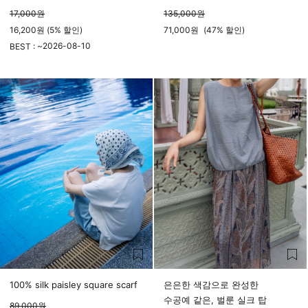
17,000
원
135,000
원
16,200원 (5% 할인)
71,000
원
(
47%
할인)
2026-08-10
BEST : ~
23시 59분
100% silk paisley square scarf
은은한 색감으로 완성한
수공예 같은, 벌룬 실크 탑
89,000
원