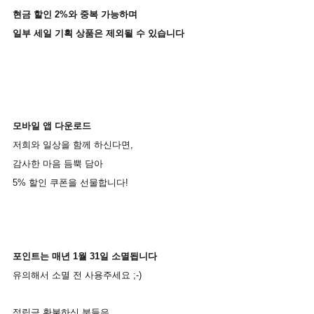
현금
할인
2%
와
중복
가능하며
일부
세일
기획
상품은
제외될
수
있습니다
모바일
앱
다운로드
저희와
일상을
함께
하신다면
,
감사한
마음
듬뿍
담아
5% 할인
쿠폰을
선물합니다
!
포인트는
매년
1
월
31
일
소멸됩니다
유의해서
소멸
전
사용주세요
;-)
적립금
환불하신
분들은