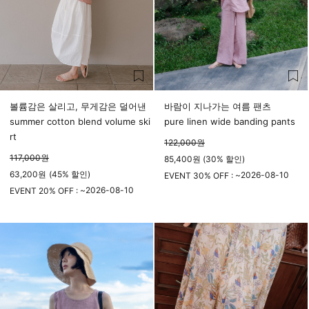
볼륨감은 살리고, 무게감은 덜어낸
바람이 지나가는 여름 팬츠
summer cotton blend volume ski
pure linen wide banding pants
rt
122,000
원
117,000
원
85,400원 (30% 할인)
63,200
원
(
45%
할인)
2026-08-10
EVENT 30% OFF : ~
2026-08-10
23시 59분
EVENT 20% OFF : ~
23시 59분