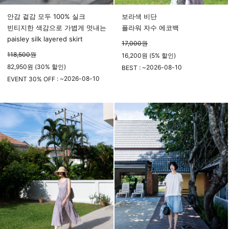
안감 겉감 모두 100% 실크
보라색 비단
빈티지한 색감으로 가볍게 멋내는
플라워 자수 에코백
paisley silk layered skirt
17,000
원
118,500
원
16,200원 (5% 할인)
82,950원 (30% 할인)
2026-08-10
BEST : ~
2026-08-10
23시 59분
EVENT 30% OFF : ~
23시 59분