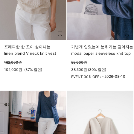
프레피한 한 끗이 살아나는
가볍게 입었는데 분위기는 깊어지는
linen blend V neck knit vest
modal paper sleeveless knit top
162,000
원
55,000
원
102,000
원
(
37%
할인)
38,500원 (30% 할인)
2026-08-10
EVENT 30% OFF : ~
23시 59분