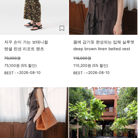
자꾸 손이 가는 보태니컬
몸에 감기듯 완성되는 입체 실루엣
텐셀 린넨 리조트 팬츠
deep brown linen belted vest
79,000
원
116,000
원
75,100원 (5% 할인)
110,200원 (5% 할인)
2026-08-10
2026-08-10
BEST : ~
BEST : ~
23시 59분
23시 59분