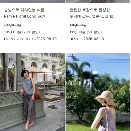
숲빛으로 차려입는 여름
은은한 색감으로 완성한
Ramie Floral Long Skirt
수공예 같은, 벌룬 실크 탑
137,000
원
118,000
원
109,600원 (20% 할인)
112,100원 (5% 할인)
2026-08-10
2026-08-10
EVENT 20% OFF : ~
BEST : ~
23시 59분
23시 59분