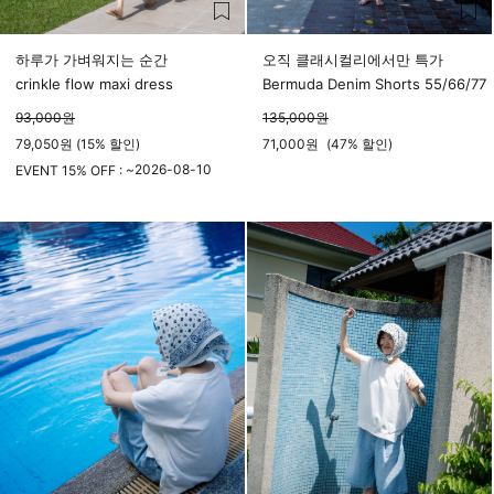
하루가 가벼워지는 순간
오직 클래시컬리에서만 특가
crinkle flow maxi dress
Bermuda Denim Shorts 55/66/77
93,000
원
135,000
원
79,050원 (15% 할인)
71,000
원
(
47%
할인)
2026-08-10
EVENT 15% OFF : ~
23시 59분