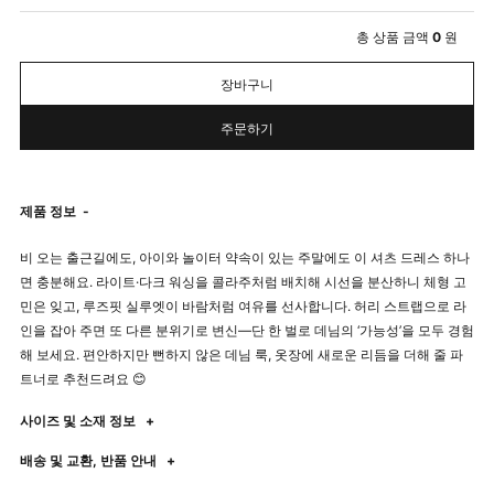
총 상품 금액
0
원
장바구니
주문하기
제품 정보
-
비 오는 출근길에도, 아이와 놀이터 약속이 있는 주말에도 이 셔츠 드레스 하나
면 충분해요. 라이트·다크 워싱을 콜라주처럼 배치해 시선을 분산하니 체형 고
민은 잊고, 루즈핏 실루엣이 바람처럼 여유를 선사합니다. 허리 스트랩으로 라
인을 잡아 주면 또 다른 분위기로 변신—단 한 벌로 데님의 ‘가능성’을 모두 경험
해 보세요. 편안하지만 뻔하지 않은 데님 룩, 옷장에 새로운 리듬을 더해 줄 파
트너로 추천드려요 😊
사이즈 및 소재 정보
+
배송 및 교환, 반품 안내
+