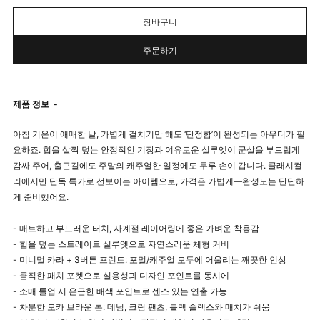
장바구니
주문하기
제품 정보
-
아침 기온이 애매한 날, 가볍게 걸치기만 해도 ‘단정함’이 완성되는 아우터가 필
요하죠. 힙을 살짝 덮는 안정적인 기장과 여유로운 실루엣이 군살을 부드럽게
감싸 주어, 출근길에도 주말의 캐주얼한 일정에도 두루 손이 갑니다. 클래시컬
리에서만 단독 특가로 선보이는 아이템으로, 가격은 가볍게—완성도는 단단하
게 준비했어요.
- 매트하고 부드러운 터치, 사계절 레이어링에 좋은 가벼운 착용감
- 힙을 덮는 스트레이트 실루엣으로 자연스러운 체형 커버
- 미니멀 카라 + 3버튼 프런트: 포멀/캐주얼 모두에 어울리는 깨끗한 인상
- 큼직한 패치 포켓으로 실용성과 디자인 포인트를 동시에
- 소매 롤업 시 은근한 배색 포인트로 센스 있는 연출 가능
- 차분한 모카 브라운 톤: 데님, 크림 팬츠, 블랙 슬랙스와 매치가 쉬움