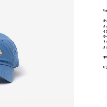
제
라벨
담 
와 
룩에
안 
완성
사
배송