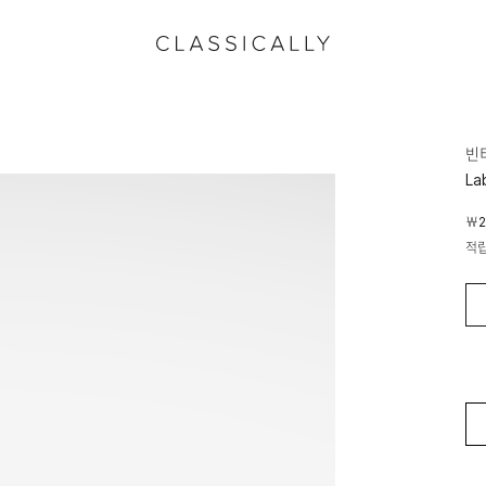
빈
La
￦2
적