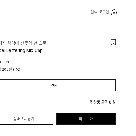
검색
로그인
0
티지 감성에 산뜻함 한 스푼
bel Lettering Mix Cap
0,000
립
200원
(1%)
총 상품 금액
0
원
장바구니 담기
바로 구매