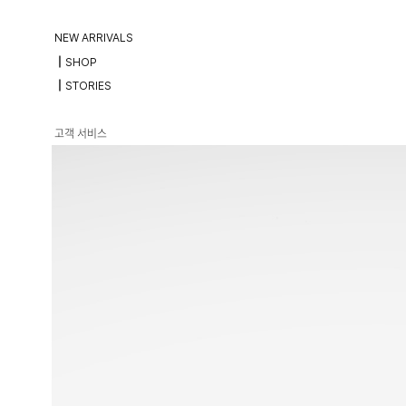
NEW ARRIVALS
┃SHOP
┃STORIES
고객 서비스