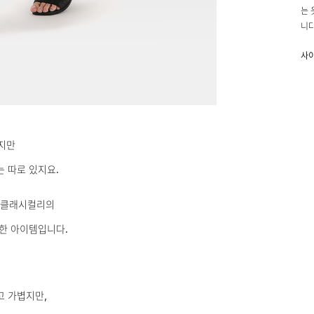
는 
니다
사
폴
신축
촉감
지만
M(
L(
는 따로 있지요.
모델
 클래시컬리의
배송
한 아이템입니다.
고 가볍지만,