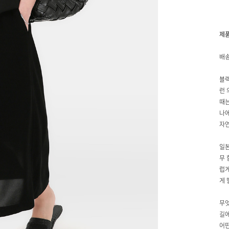
제
배송
블랙
런 
때는
나에
자
일본
무 
럽게
게 
무엇
길에
어떤