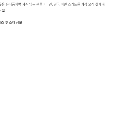
옷을 유니폼처럼 자주 입는 분들이라면, 결국 이런 스커트를 가장 오래 찾게 됩
 😊
이즈 및 소재 정보
-
리에스터100%
성 없음 / 비침 없음 / 두께감 얇음 / 광택 없음
 보통 / 무게감 가벼움 / 안감 없음
55-66) : 총장82 허리35(밴딩) 힙43 밑단59
66-77) : 총장83 허리38(밴딩) 힙46 밑단60
 165cm 55사이즈 : M착용
 및 교환, 반품 안내
+