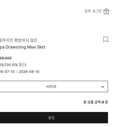
검색
로그인
0
플하지만 평범하지 않은
lpa Drawstring Maxi Skirt
26,000
19,700 (5% 할인)
26-07-10
~
2026-08-10
시 00분
23시 59분
총 상품 금액
0
원
품절