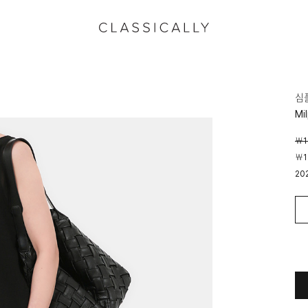
심
Mi
￦1
￦1
20
04