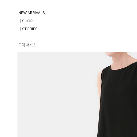
NEW ARRIVALS
┃SHOP
┃STORIES
고객 서비스