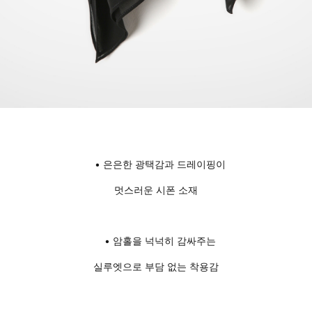
• 은은한 광택감과 드레이핑이
멋스러운 시폰 소재
• 암홀을 넉넉히 감싸주는
실루엣으로 부담 없는 착용감