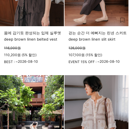
몸에 감기듯 완성되는 입체 실루엣
걷는 순간 더 예뻐지는 린넨 스커트
deep brown linen belted vest
deep brown linen slit skirt
116,000
원
126,000
원
110,200원 (5% 할인)
107,100원 (15% 할인)
2026-08-10
2026-08-10
BEST : ~
EVENT 15% OFF : ~
23시 59분
23시 59분