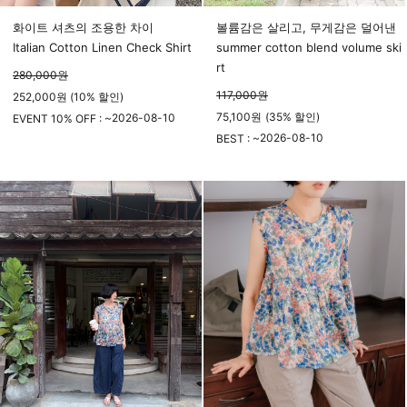
화이트 셔츠의 조용한 차이
볼륨감은 살리고, 무게감은 덜어낸
Italian Cotton Linen Check Shirt
summer cotton blend volume ski
rt
280,000
원
117,000
원
252,000원 (10% 할인)
75,100
원
(
35%
할인)
2026-08-10
EVENT 10% OFF : ~
23시 59분
2026-08-10
BEST : ~
23시 59분