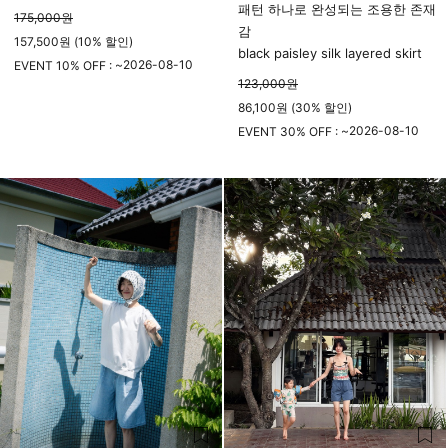
패턴 하나로 완성되는 조용한 존재
175,000
원
감
157,500원 (10% 할인)
black paisley silk layered skirt
2026-08-10
EVENT 10% OFF : ~
123,000
원
23시 59분
86,100원 (30% 할인)
2026-08-10
EVENT 30% OFF : ~
23시 59분