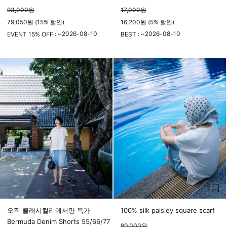
93,000
원
17,000
원
79,050원 (15% 할인)
16,200원 (5% 할인)
2026-08-10
2026-08-10
EVENT 15% OFF : ~
BEST : ~
23시 59분
23시 59분
오직 클래시컬리에서만 특가
100% silk paisley square scarf
Bermuda Denim Shorts 55/66/77
89,000
원