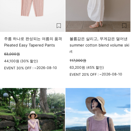
주름 하나로 완성되는 여름의 품격
볼륨감은 살리고, 무게감은 덜어낸
Pleated Easy Tapered Pants
summer cotton blend volume ski
rt
63,000
원
117,000
원
44,100원 (30% 할인)
63,200
원
(
45%
할인)
2026-08-10
EVENT 30% OFF : ~
23시 59분
2026-08-10
EVENT 20% OFF : ~
23시 59분