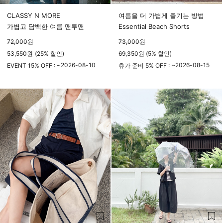
CLASSY N MORE
여름을 더 가볍게 즐기는 방법
가볍고 담백한 여름 맨투맨
Essential Beach Shorts
72,000
원
73,000
원
53,550
원
(
25%
할인)
69,350원 (5% 할인)
2026-08-10
2026-08-15
EVENT 15% OFF : ~
휴가 준비 5% OFF : ~
23시 59분
23시 59분