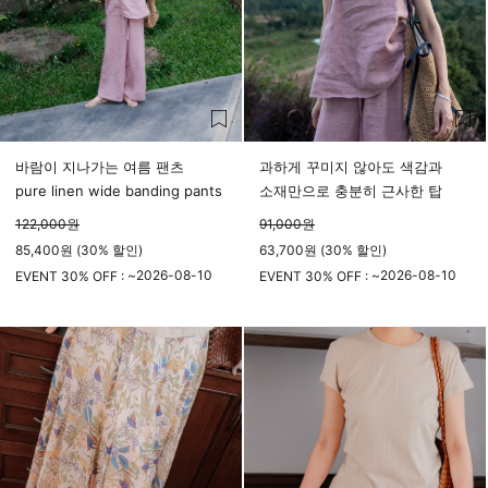
바람이 지나가는 여름 팬츠
과하게 꾸미지 않아도 색감과
pure linen wide banding pants
소재만으로 충분히 근사한 탑
122,000
원
91,000
원
85,400원 (30% 할인)
63,700원 (30% 할인)
2026-08-10
2026-08-10
EVENT 30% OFF : ~
EVENT 30% OFF : ~
23시 59분
23시 59분