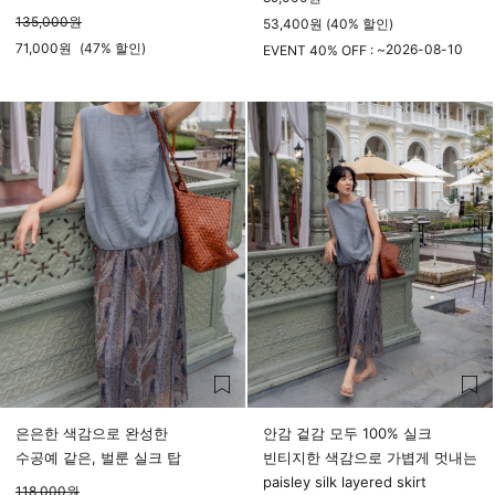
135,000
원
53,400원 (40% 할인)
71,000
원
(
47%
할인)
2026-08-10
EVENT 40% OFF : ~
23시 59분
은은한 색감으로 완성한
안감 겉감 모두 100% 실크
수공예 같은, 벌룬 실크 탑
빈티지한 색감으로 가볍게 멋내는
paisley silk layered skirt
118,000
원