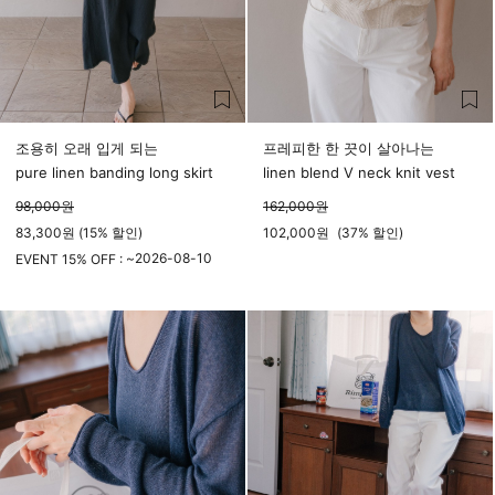
조용히 오래 입게 되는
프레피한 한 끗이 살아나는
pure linen banding long skirt
linen blend V neck knit vest
98,000
원
162,000
원
83,300원 (15% 할인)
102,000
원
(
37%
할인)
2026-08-10
EVENT 15% OFF : ~
23시 59분