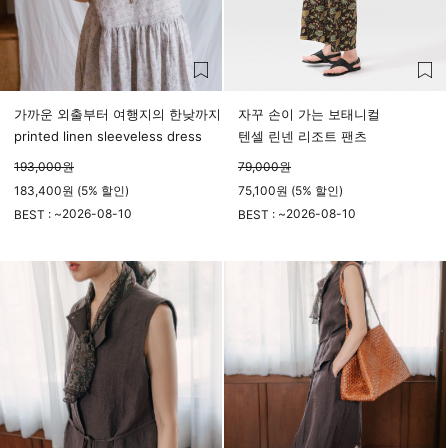
가까운 외출부터 여행지의 한낮까지
자꾸 손이 가는 보태니컬
printed linen sleeveless dress
텐셀 린넨 리조트 팬츠
193,000
원
79,000
원
183,400원 (5% 할인)
75,100원 (5% 할인)
2026-08-10
2026-08-10
BEST : ~
BEST : ~
23시 59분
23시 59분