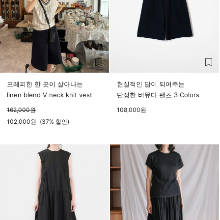
프레피한 한 끗이 살아나는
현실적인 답이 되어주는
linen blend V neck knit vest
단정한 버뮤다 팬츠 3 Colors
162,000
원
108,000
원
102,000
원
(
37%
할인)