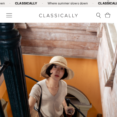
CLASSICALLY
·
Where summer slows down
·
CLASSICALLY
·
W