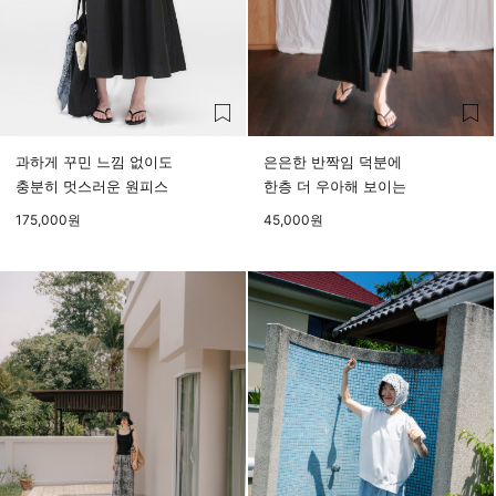
과하게 꾸민 느낌 없이도
은은한 반짝임 덕분에
충분히 멋스러운 원피스
한층 더 우아해 보이는
175,000
원
45,000
원