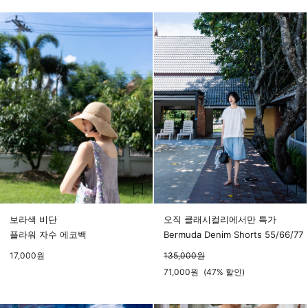
보라색 비단
오직 클래시컬리에서만 특가
플라워 자수 에코백
Bermuda Denim Shorts 55/66/77
17,000
원
135,000
원
71,000
원
(
47%
할인)