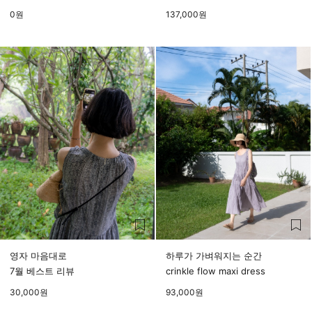
0
원
137,000
원
영자 마음대로
하루가 가벼워지는 순간
7월 베스트 리뷰
crinkle flow maxi dress
30,000
원
93,000
원