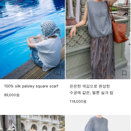
100% silk paisley square scarf
은은한 색감으로 완성한
수공예 같은, 벌룬 실크 탑
89,000
원
118,000
원