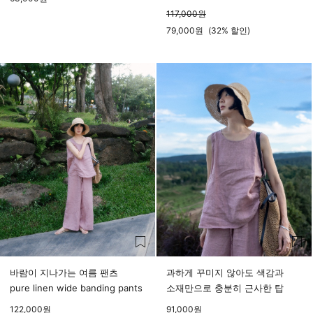
117,000
원
79,000
원
(
32%
할인)
바람이 지나가는 여름 팬츠
과하게 꾸미지 않아도 색감과
pure linen wide banding pants
소재만으로 충분히 근사한 탑
122,000
원
91,000
원