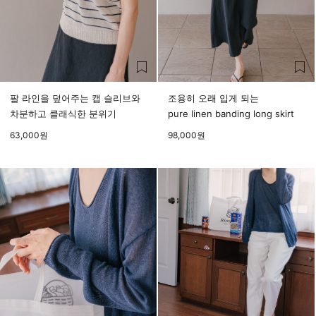
팔 라인을 덮어주는 캡 슬리브와
조용히 오래 입게 되는
차분하고 클래식한 분위기
pure linen banding long skirt
63,000
원
98,000
원