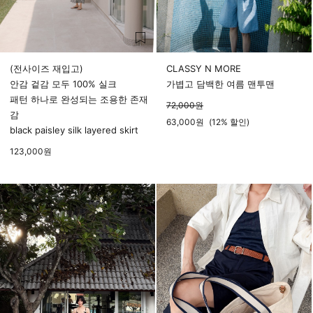
(전사이즈 재입고)
CLASSY N MORE
안감 겉감 모두 100% 실크
가볍고 담백한 여름 맨투맨
패턴 하나로 완성되는 조용한 존재
72,000
원
감
63,000
원
(
12%
할인)
black paisley silk layered skirt
123,000
원