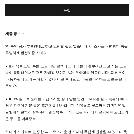
품절
제품 정보
-
‘이 룩엔 뭔가 부족한데…’ 하고 고민할 필요 없습니다. 이 스카프가 평범한 룩을
특별하게 완성해줄 거예요.
• 클래식 & 모던, 투톤 도트 패턴 블랙과 그레이 톤에 흩뿌려진 크고 작은 도트
들이 경쾌하면서도 결코 가벼워 보이지 않는 우아함을 연출합니다. 피부 톤이
나 옷차림에 크게 구애받지 않아 ‘어떤 룩과도 잘 어울릴까?’ 하는 고민을 덜어
주어요.
• 100% 실크로 전하는 고급스러움 살에 닿는 순간 느껴지는 실크 특유의 매끄
러운 감촉이 기분 좋은 포근함을 선사합니다. 여유롭고 부드러운 광택감은 얼
굴빛마저 환하게 밝혀주어, 일상복부터 격식 있는 자리에 이르기까지 고급스러
운 무드를 더해주죠.
하나의 스카프로 ‘단정함’부터 ‘멋스러운 센스’까지 폭넓게 연출할 수 있으니 옷