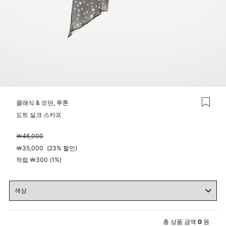
클래식 & 모던, 투톤
도트 실크 스카프
￦
46,000
￦
35,000
(
23%
할인)
적립 ￦300 (1%)
총 상품 금액
0
원