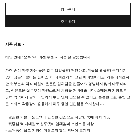
장바구니
주문하기
제품 정보
-
배송 안내 : 오후 5시 이전 주문 시 다음 날 발송됩니다.
가장 손이 자주 가는 옷은 결국 입었을 때 편안하고, 거울을 봤을 때 군더더기
없이 정돈돼 보이는 옷이죠. 이 티셔츠가 딱 그런 아이템이에요. 기본 티셔츠지
만 뒷부분의 턱 디테일이 은은한 입체감을 만들어줘 평범하지 않게 마무리되
고, 여유로운 실루엣이 자연스럽게 체형을 커버해줍니다. 소매통과 기장도 적
당히 넉넉해서 팔뚝 라인까지 부담 없이 입으실 수 있어요. 쫀쫀한 스판 혼방 코
튼 소재로 착용감도 훌륭해서 하루 종일 편안함을 유지합니다.
- 깔끔한 기본 라운드넥과 단정한 핏감으로 다양한 룩에 매치 가능
- 뒷중심 턱 디테일로 실루엣에 입체감과 포인트를 더함
- 소매통이 넓고 기장이 여유로워 팔뚝 커버에 효과적