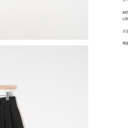
M(
L(
모델
배송