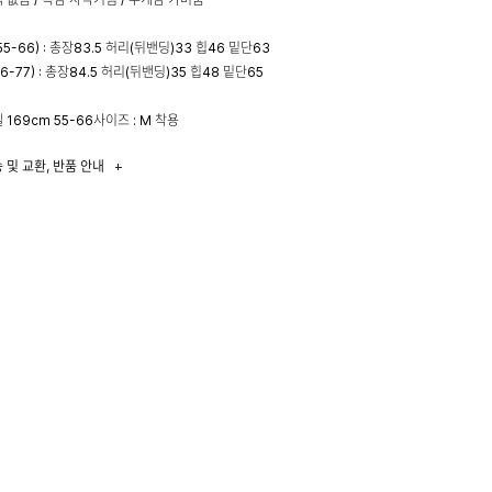
55-66) : 총장83.5 허리(뒤밴딩)33 힙46 밑단63
66-77) : 총장84.5 허리(뒤밴딩)35 힙48 밑단65
 169cm 55-66사이즈 : M 착용
 및 교환, 반품 안내
+