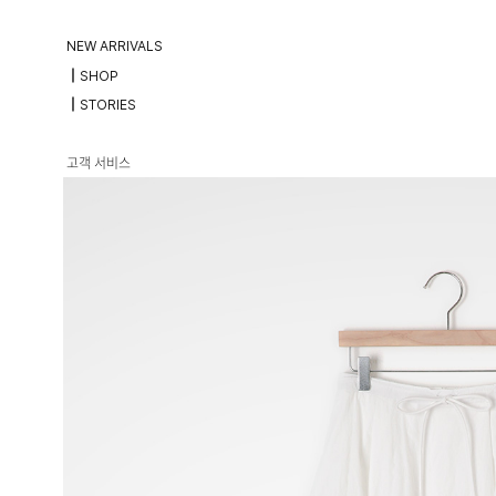
NEW ARRIVALS
┃SHOP
┃STORIES
고객 서비스