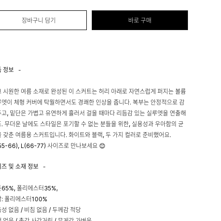
장바구니 담기
바로 구매
품 정보
-
 시원한 여름 소재로 완성된 이 스커트는 허리 아래로 자연스럽게 퍼지는 볼륨
엣이 체형 커버에 탁월하면서도 경쾌한 인상을 줍니다. 복부는 안정적으로 감
고, 밑단은 가볍고 유연하게 흘러서 걸을 때마다 리듬감 있는 실루엣을 연출해
. 무더운 날에도 스타일은 포기할 수 없는 분들을 위한, 실용성과 우아함의 균
 갖춘 여름용 스커트입니다. 화이트와 블랙, 두 가지 컬러로 준비했어요.
55-66), L(66-77) 사이즈로 만나보세요 😊
이즈 및 소재 정보
-
65%, 폴리에스터35%,
: 폴리에스터100%
성 없음 / 비침 없음 / 두께감 적당
 없음 / 촉감 사각거림 / 무게감 가벼움