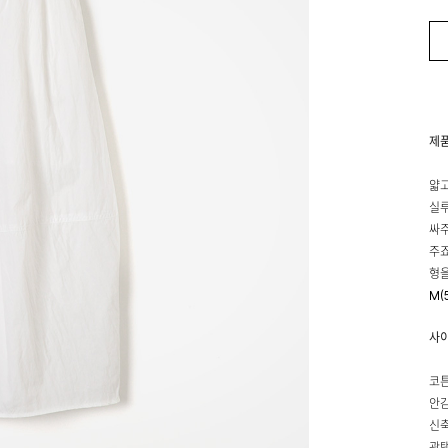
제
얇고
실루
싸주
주죠
형을
M(
사
코튼
안감
신축
광택