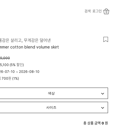
검색
로그인
0
륨감은 살리고, 무게감은 덜어낸
mmer cotton blend volume skirt
9,000
5,100 (5% 할인)
26-07-10
~
2026-08-10
립
700원
(1%)
시 00분
23시 59분
총 상품 금액
0
원