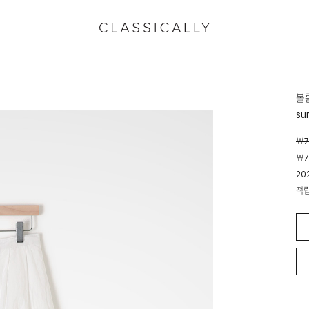
볼
su
￦7
￦7
20
적
04