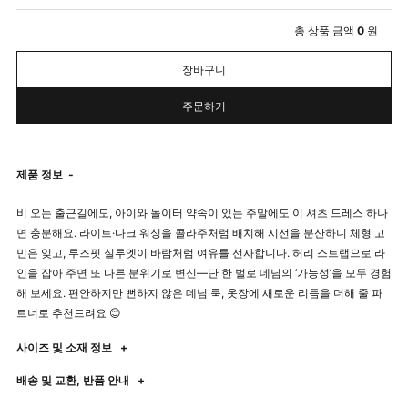
총 상품 금액
0
원
장바구니
주문하기
제품 정보
-
비 오는 출근길에도, 아이와 놀이터 약속이 있는 주말에도 이 셔츠 드레스 하나
면 충분해요. 라이트·다크 워싱을 콜라주처럼 배치해 시선을 분산하니 체형 고
민은 잊고, 루즈핏 실루엣이 바람처럼 여유를 선사합니다. 허리 스트랩으로 라
인을 잡아 주면 또 다른 분위기로 변신—단 한 벌로 데님의 ‘가능성’을 모두 경험
해 보세요. 편안하지만 뻔하지 않은 데님 룩, 옷장에 새로운 리듬을 더해 줄 파
트너로 추천드려요 😊
사이즈 및 소재 정보
+
배송 및 교환, 반품 안내
+