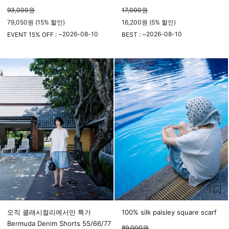
93,000
원
17,000
원
79,050원 (15% 할인)
16,200원 (5% 할인)
2026-08-10
2026-08-10
EVENT 15% OFF : ~
BEST : ~
23시 59분
23시 59분
오직 클래시컬리에서만 특가
100% silk paisley square scarf
Bermuda Denim Shorts 55/66/77
89,000
원