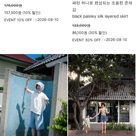
패턴 하나로 완성되는 조용한 존재
175,000
원
감
157,500원 (10% 할인)
black paisley silk layered skirt
2026-08-10
EVENT 10% OFF : ~
123,000
원
23시 59분
86,100원 (30% 할인)
2026-08-10
EVENT 30% OFF : ~
23시 59분