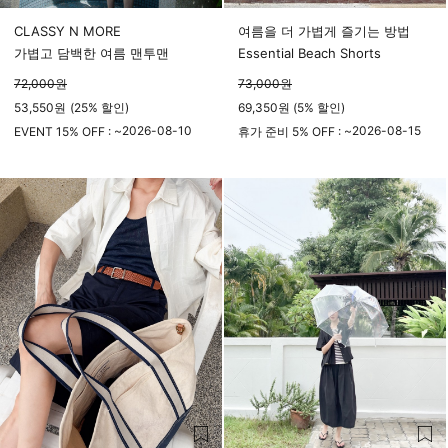
CLASSY N MORE
여름을 더 가볍게 즐기는 방법
가볍고 담백한 여름 맨투맨
Essential Beach Shorts
72,000
원
73,000
원
53,550
원
(
25%
할인)
69,350원 (5% 할인)
2026-08-10
2026-08-15
EVENT 15% OFF : ~
휴가 준비 5% OFF : ~
23시 59분
23시 59분