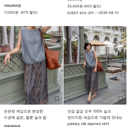
135,000
원
53,400원 (40% 할인)
71,000
원
(
47%
할인)
2026-08-10
EVENT 40% OFF : ~
23시 59분
은은한 색감으로 완성한
안감 겉감 모두 100% 실크
수공예 같은, 벌룬 실크 탑
빈티지한 색감으로 가볍게 멋내는
paisley silk layered skirt
118,000
원