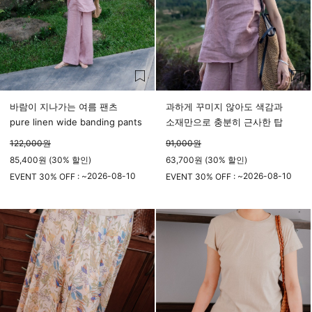
바람이 지나가는 여름 팬츠
과하게 꾸미지 않아도 색감과
pure linen wide banding pants
소재만으로 충분히 근사한 탑
122,000
원
91,000
원
85,400원 (30% 할인)
63,700원 (30% 할인)
2026-08-10
2026-08-10
EVENT 30% OFF : ~
EVENT 30% OFF : ~
23시 59분
23시 59분