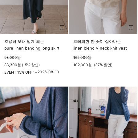
조용히 오래 입게 되는
프레피한 한 끗이 살아나는
pure linen banding long skirt
linen blend V neck knit vest
98,000
원
162,000
원
83,300원 (15% 할인)
102,000
원
(
37%
할인)
2026-08-10
EVENT 15% OFF : ~
23시 59분