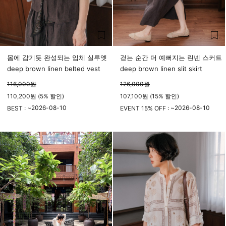
몸에 감기듯 완성되는 입체 실루엣
걷는 순간 더 예뻐지는 린넨 스커트
deep brown linen belted vest
deep brown linen slit skirt
116,000
원
126,000
원
110,200원 (5% 할인)
107,100원 (15% 할인)
2026-08-10
2026-08-10
BEST : ~
EVENT 15% OFF : ~
23시 59분
23시 59분