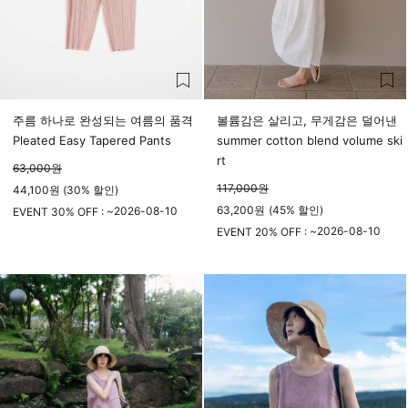
주름 하나로 완성되는 여름의 품격
볼륨감은 살리고, 무게감은 덜어낸
Pleated Easy Tapered Pants
summer cotton blend volume ski
rt
63,000
원
117,000
원
44,100원 (30% 할인)
63,200
원
(
45%
할인)
2026-08-10
EVENT 30% OFF : ~
23시 59분
2026-08-10
EVENT 20% OFF : ~
23시 59분