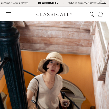
ows down
·
CLASSICALLY
·
Where summer slows down
·
CLAS