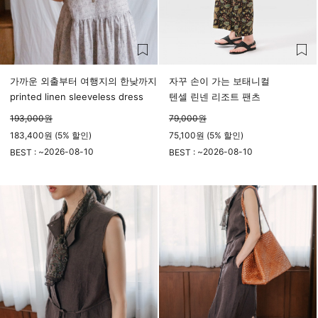
가까운 외출부터 여행지의 한낮까지
자꾸 손이 가는 보태니컬
printed linen sleeveless dress
텐셀 린넨 리조트 팬츠
193,000
원
79,000
원
183,400원 (5% 할인)
75,100원 (5% 할인)
2026-08-10
2026-08-10
BEST : ~
BEST : ~
23시 59분
23시 59분