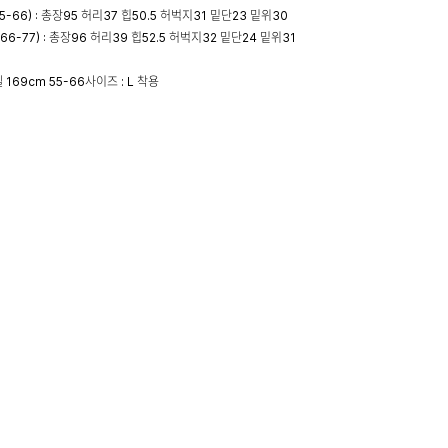
55-66) : 총장95 허리37 힙50.5 허벅지31 밑단23 밑위30
(66-77) : 총장96 허리39 힙52.5 허벅지32 밑단24 밑위31
 169cm 55-66사이즈 : L 착용
즈 팁_ 하이웨스트 디자인으로 허리는 가장 얇은 부분을 기준으로 합니다.
 및 교환, 반품 안내
+