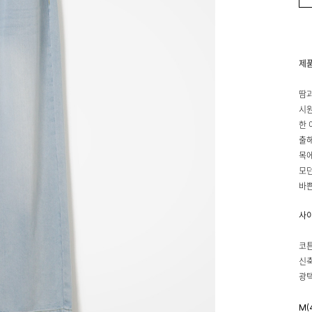
제
땀과
시원
한 
출해
목에
모던
바쁜
사
코튼
신축
광택
M(