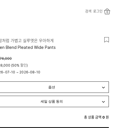
검색
로그인
0
람처럼 가볍고 실루엣은 우아하게
nen Blend Pleated Wide Pants
76,000
8,000 (50% 할인)
26-07-10
~
2026-08-10
시 00분
23시 59분
총 상품 금액
0
원