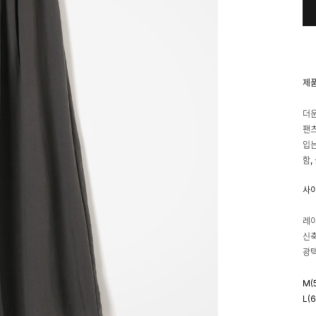
제
더운
팬츠
입는
함,
사
레이
신축
광택
M(
L(