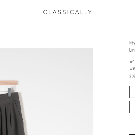
바
Li
￦1
￦8
20
00