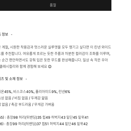
품절
품 정보
-
 계절, 시원한 착용감과 멋스러운 실루엣을 모두 챙기고 싶다면 이 린넨 와이드
를 추천합니다. 여유롭게 흐르는 듯한 주름과 차분한 컬러감이 조화를 이루며,
 순간 편안하면서도 갖춰 입은 듯한 무드를 완성해줍니다. 일상 속 작은 우아
 클래시컬리와 함께 경험해 보세요 😊
이즈 및 소재 정보
-
온45%, 비스코스40%, 폴리아미드9%, 린넨6%
성 없음 / 비침 없음 / 두께감 얇음
 없음 / 촉감 부드러움 / 무게감 가벼움
55) : 총장98 허리(뒤밴딩)35 힙49 허벅지43 밑단45 밑위41
66) : 총장99 허리(뒤밴딩)37 힙51 허벅지44 밑단46 밑위42