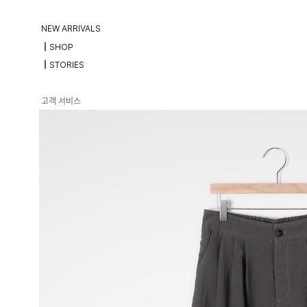
NEW ARRIVALS
┃SHOP
┃STORIES
고객 서비스