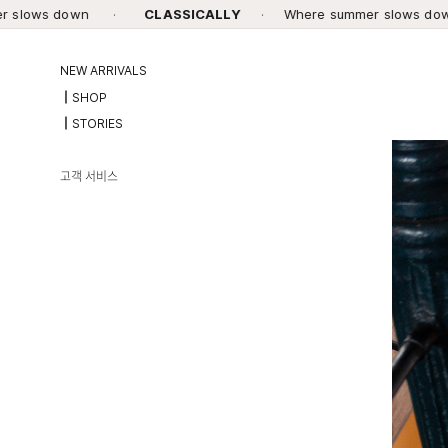
·
CLASSICALLY
·
Where summer slows down
·
CL
NEW ARRIVALS
┃SHOP
┃STORIES
고객 서비스