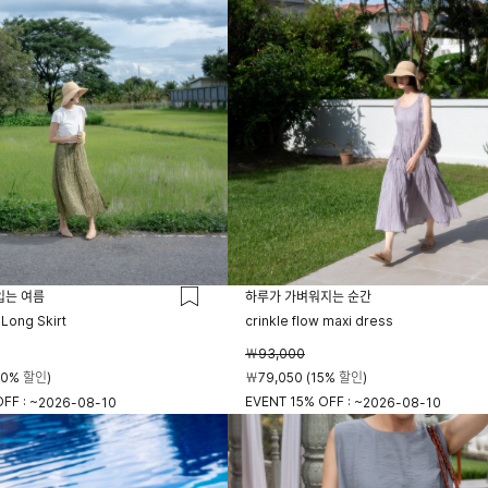
입는 여름
하루가 가벼워지는 순간
 Long Skirt
crinkle flow maxi dress
￦93,000
20% 할인)
￦79,050 (15% 할인)
FF : ~
EVENT 15% OFF : ~
2026-08-10
2026-08-10
23시 59분
23시 59분