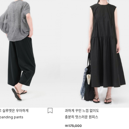
고 실루엣은 우아하게
과하게 꾸민 느낌 없이도
 banding pants
충분히 멋스러운 원피스
￦175,000