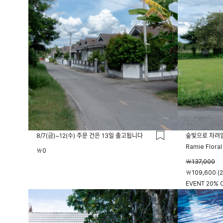
8/7(금)~12(수) 주문 건은 13일 출고됩니다
숲빛으로 차려
Ramie Floral
￦0
￦137,000
￦109,600 (
EVENT 20% O