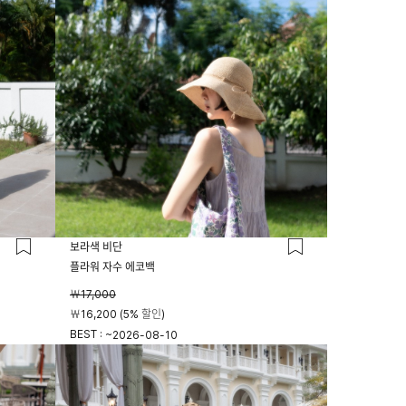
보라색 비단
플라워 자수 에코백
￦17,000
￦16,200 (5% 할인)
BEST : ~
2026-08-10
23시 59분