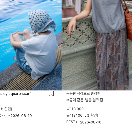
isley square scarf
은은한 색감으로 완성한
수공예 같은, 벌룬 실크 탑
0% 할인)
￦118,000
FF : ~
￦112,100 (5% 할인)
2026-08-10
BEST : ~
2026-08-10
23시 59분
23시 59분