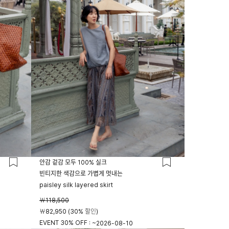
안감 겉감 모두 100% 실크
빈티지한 색감으로 가볍게 멋내는
paisley silk layered skirt
￦118,500
￦82,950 (30% 할인)
EVENT 30% OFF : ~
2026-08-10