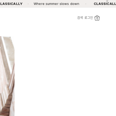
·
Where summer slows down
·
CLASSICALLY
·
Where
검색
로그인
0