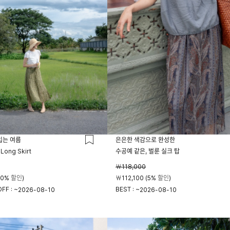
입는 여름
은은한 색감으로 완성한
 Long Skirt
수공예 같은, 벌룬 실크 탑
￦118,000
20% 할인)
￦112,100 (5% 할인)
FF : ~
BEST : ~
2026-08-10
2026-08-10
23시 59분
23시 59분