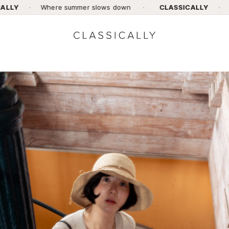
ere summer slows down
·
CLASSICALLY
·
Where summer