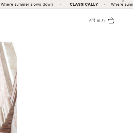
 slows down
·
CLASSICALLY
·
Where summer slows dow
검색
로그인
0