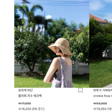
보라색 비단
하루가 가벼워
플라워 자수 에코백
crinkle flow
￦17,000
￦93,000
￦16,200 (5% 할인)
￦79,050 (1