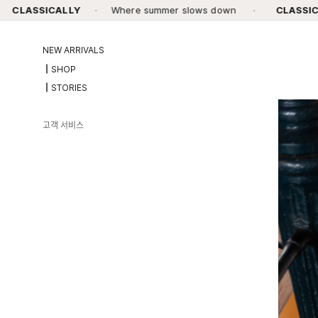
LY
·
Where summer slows down
·
CLASSICALLY
·
Wh
NEW ARRIVALS
┃SHOP
┃STORIES
고객 서비스