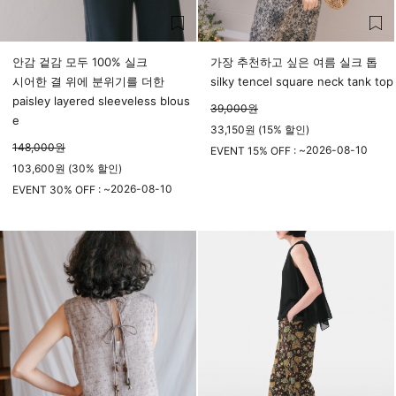
안감 겉감 모두 100% 실크
가장 추천하고 싶은 여름 실크 톱
시어한 결 위에 분위기를 더한
silky tencel square neck tank top
paisley layered sleeveless blous
39,000
원
e
33,150원 (15% 할인)
148,000
원
2026-08-10
EVENT 15% OFF : ~
103,600원 (30% 할인)
23시 59분
2026-08-10
EVENT 30% OFF : ~
23시 59분