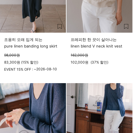
조용히 오래 입게 되는
프레피한 한 끗이 살아나는
pure linen banding long skirt
linen blend V neck knit vest
98,000
원
162,000
원
83,300원 (15% 할인)
102,000
원
(
37%
할인)
2026-08-10
EVENT 15% OFF : ~
23시 59분