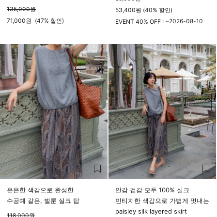
135,000
원
53,400원 (40% 할인)
71,000
원
(
47%
할인)
2026-08-10
EVENT 40% OFF : ~
23시 59분
은은한 색감으로 완성한
안감 겉감 모두 100% 실크
수공예 같은, 벌룬 실크 탑
빈티지한 색감으로 가볍게 멋내는
paisley silk layered skirt
118,000
원