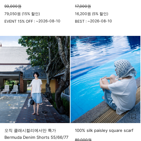
93,000
원
17,000
원
79,050원 (15% 할인)
16,200원 (5% 할인)
2026-08-10
2026-08-10
EVENT 15% OFF : ~
BEST : ~
23시 59분
23시 59분
오직 클래시컬리에서만 특가
100% silk paisley square scarf
Bermuda Denim Shorts 55/66/77
89,000
원