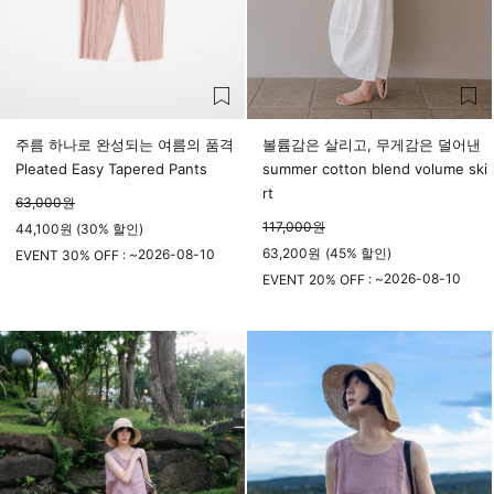
주름 하나로 완성되는 여름의 품격
볼륨감은 살리고, 무게감은 덜어낸
Pleated Easy Tapered Pants
summer cotton blend volume ski
rt
63,000
원
117,000
원
44,100원 (30% 할인)
63,200
원
(
45%
할인)
2026-08-10
EVENT 30% OFF : ~
23시 59분
2026-08-10
EVENT 20% OFF : ~
23시 59분