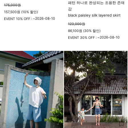
패턴 하나로 완성되는 조용한 존재
175,000
원
감
157,500원 (10% 할인)
black paisley silk layered skirt
2026-08-10
EVENT 10% OFF : ~
123,000
원
23시 59분
86,100원 (30% 할인)
2026-08-10
EVENT 30% OFF : ~
23시 59분