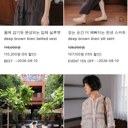
몸에 감기듯 완성되는 입체 실루엣
걷는 순간 더 예뻐지는 린넨 스커트
deep brown linen belted vest
deep brown linen slit skirt
116,000
원
126,000
원
110,200원 (5% 할인)
107,100원 (15% 할인)
2026-08-10
2026-08-10
BEST : ~
EVENT 15% OFF : ~
23시 59분
23시 59분