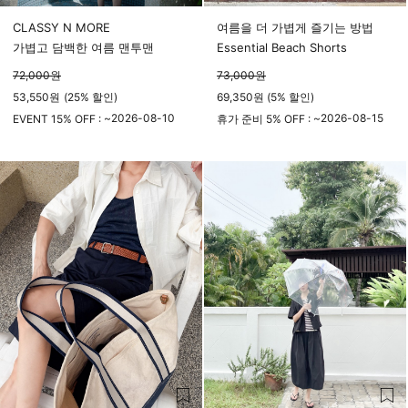
CLASSY N MORE
여름을 더 가볍게 즐기는 방법
가볍고 담백한 여름 맨투맨
Essential Beach Shorts
72,000
원
73,000
원
53,550
원
(
25%
할인)
69,350원 (5% 할인)
2026-08-10
2026-08-15
EVENT 15% OFF : ~
휴가 준비 5% OFF : ~
23시 59분
23시 59분