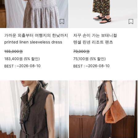
가까운 외출부터 여행지의 한낮까지
자꾸 손이 가는 보태니컬
printed linen sleeveless dress
텐셀 린넨 리조트 팬츠
193,000
원
79,000
원
183,400원 (5% 할인)
75,100원 (5% 할인)
2026-08-10
2026-08-10
BEST : ~
BEST : ~
23시 59분
23시 59분