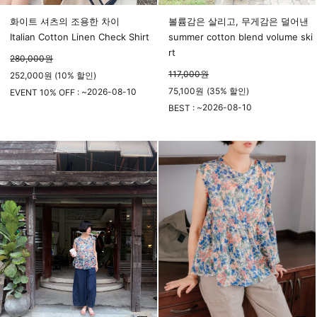
화이트 셔츠의 조용한 차이
볼륨감은 살리고, 무게감은 덜어낸
Italian Cotton Linen Check Shirt
summer cotton blend volume ski
rt
280,000
원
117,000
원
252,000원 (10% 할인)
75,100
원
(
35%
할인)
2026-08-10
EVENT 10% OFF : ~
23시 59분
2026-08-10
BEST : ~
23시 59분