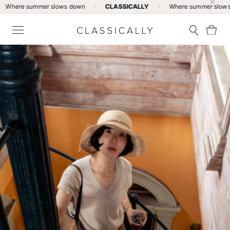
ummer slows down
·
CLASSICALLY
·
Where summer slows down
·