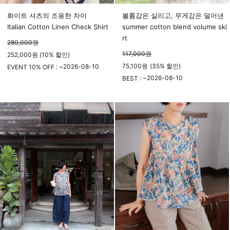
화이트 셔츠의 조용한 차이
볼륨감은 살리고, 무게감은 덜어낸
Italian Cotton Linen Check Shirt
summer cotton blend volume ski
rt
280,000
원
117,000
원
252,000원 (10% 할인)
75,100
원
(
35%
할인)
2026-08-10
EVENT 10% OFF : ~
23시 59분
2026-08-10
BEST : ~
23시 59분