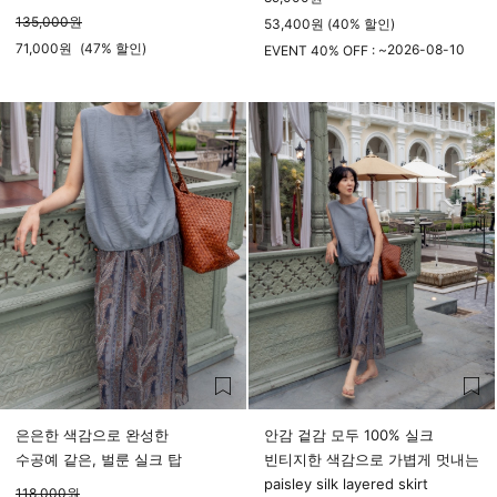
135,000
원
53,400원 (40% 할인)
71,000
원
(
47%
할인)
2026-08-10
EVENT 40% OFF : ~
23시 59분
은은한 색감으로 완성한
안감 겉감 모두 100% 실크
수공예 같은, 벌룬 실크 탑
빈티지한 색감으로 가볍게 멋내는
paisley silk layered skirt
118,000
원