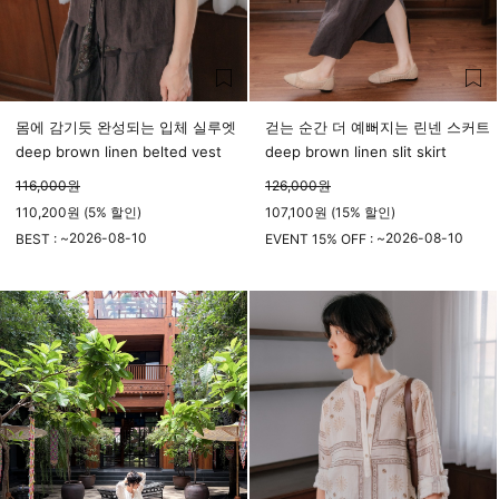
몸에 감기듯 완성되는 입체 실루엣
걷는 순간 더 예뻐지는 린넨 스커트
deep brown linen belted vest
deep brown linen slit skirt
116,000
원
126,000
원
110,200원 (5% 할인)
107,100원 (15% 할인)
2026-08-10
2026-08-10
BEST : ~
EVENT 15% OFF : ~
23시 59분
23시 59분