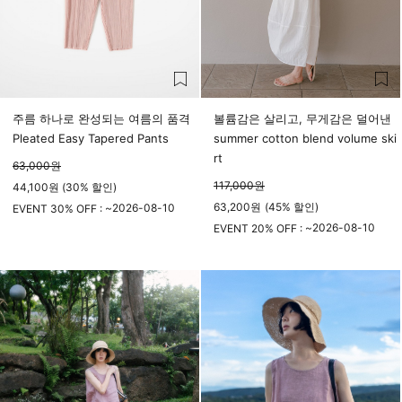
주름 하나로 완성되는 여름의 품격
볼륨감은 살리고, 무게감은 덜어낸
Pleated Easy Tapered Pants
summer cotton blend volume ski
rt
63,000
원
117,000
원
44,100원 (30% 할인)
63,200
원
(
45%
할인)
2026-08-10
EVENT 30% OFF : ~
23시 59분
2026-08-10
EVENT 20% OFF : ~
23시 59분