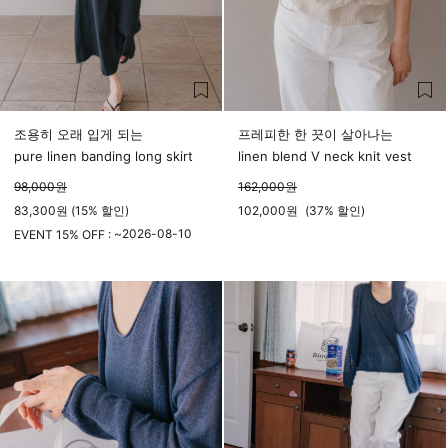
조용히 오래 입게 되는
프레피한 한 끗이 살아나는
pure linen banding long skirt
linen blend V neck knit vest
98,000
원
162,000
원
83,300원 (15% 할인)
102,000
원
(
37%
할인)
2026-08-10
EVENT 15% OFF : ~
23시 59분