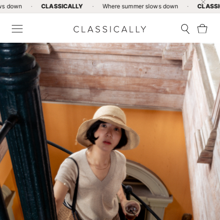
·
CLASSICALLY
·
Where summer slows down
·
CLASSICALLY