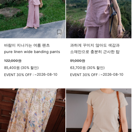
바람이 지나가는 여름 팬츠
과하게 꾸미지 않아도 색감과
pure linen wide banding pants
소재만으로 충분히 근사한 탑
122,000
원
91,000
원
85,400원 (30% 할인)
63,700원 (30% 할인)
2026-08-10
2026-08-10
EVENT 30% OFF : ~
EVENT 30% OFF : ~
23시 59분
23시 59분