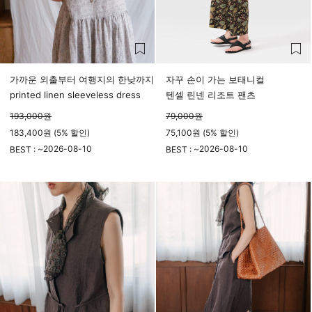
가까운 외출부터 여행지의 한낮까지
자꾸 손이 가는 보태니컬
printed linen sleeveless dress
텐셀 린넨 리조트 팬츠
193,000
원
79,000
원
183,400원 (5% 할인)
75,100원 (5% 할인)
2026-08-10
2026-08-10
BEST : ~
BEST : ~
23시 59분
23시 59분