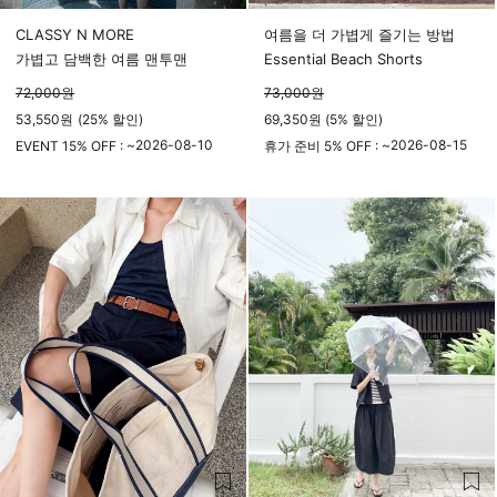
CLASSY N MORE
여름을 더 가볍게 즐기는 방법
가볍고 담백한 여름 맨투맨
Essential Beach Shorts
72,000
원
73,000
원
53,550
원
(
25%
할인)
69,350원 (5% 할인)
2026-08-10
2026-08-15
EVENT 15% OFF : ~
휴가 준비 5% OFF : ~
23시 59분
23시 59분