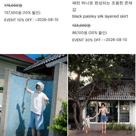
패턴 하나로 완성되는 조용한 존재
175,000
원
감
157,500원 (10% 할인)
black paisley silk layered skirt
2026-08-10
EVENT 10% OFF : ~
123,000
원
23시 59분
86,100원 (30% 할인)
2026-08-10
EVENT 30% OFF : ~
23시 59분