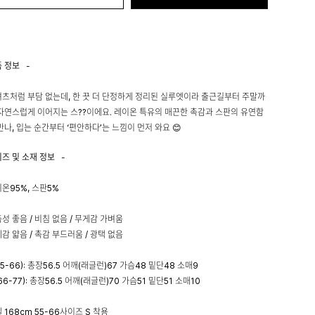
품 정보
-
츠처럼 부담 없는데, 한 끗 더 단정하게 정리된 실루엣이라 출근길부터 주말까
자연스럽게 이어지는 스??이에요. 레이온 특유의 매끈한 촉감과 스판의 유연함
만나, 입는 순간부터 ‘편안하다’는 느낌이 먼저 와요 😊
이즈 및 소재 정보
-
온95%, 스판5%
성 좋음 / 비침 없음 / 무게감 가벼움
감 얇음 / 촉감 부드러움 / 광택 없음
55-66): 총장56.5 어깨(래글런)67 가슴48 밑단48 소매9
66-77): 총장56.5 어깨(래글런)70 가슴51 밑단51 소매10
 168cm 55-66사이즈 S 착용