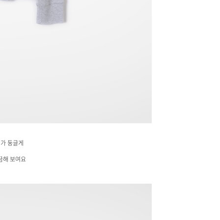
깨가 둥글게
끔해 보여요