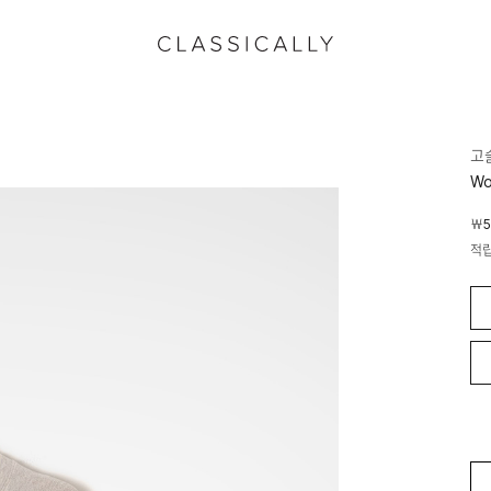
고
Wo
￦5
적