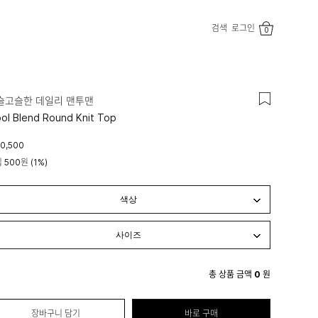
검색
로그인
0
슬고슬한 데일리 맨투맨
ol Blend Round Knit Top
0,500
립
500원
(1%)
총 상품 금액
0
원
장바구니 담기
바로 구매