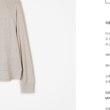
제
티셔
지 
이 
사
레이
신축
두께
S(
M(
모델