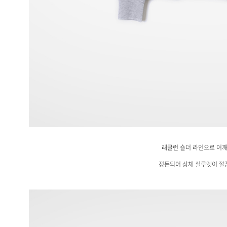
래글런 숄더 라인으로 어
정돈되어 상체 실루엣이 깔