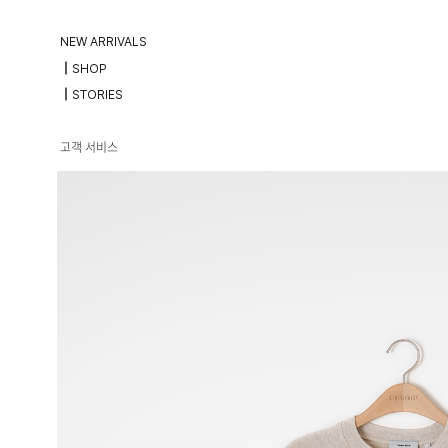
NEW ARRIVALS
┃SHOP
┃STORIES
고객 서비스