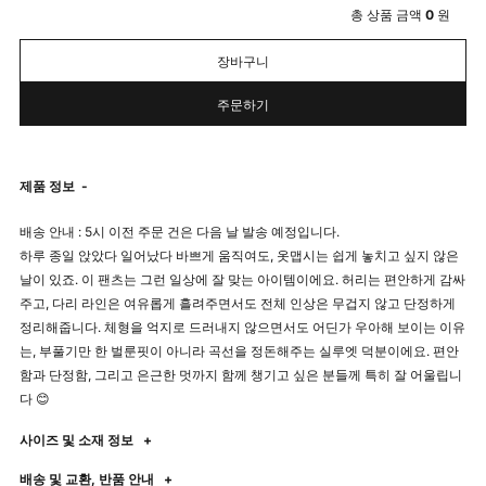
총 상품 금액
0
원
장바구니
주문하기
제품 정보
-
배송 안내 : 5시 이전 주문 건은 다음 날 발송 예정입니다.
하루 종일 앉았다 일어났다 바쁘게 움직여도, 옷맵시는 쉽게 놓치고 싶지 않은
날이 있죠. 이 팬츠는 그런 일상에 잘 맞는 아이템이에요. 허리는 편안하게 감싸
주고, 다리 라인은 여유롭게 흘려주면서도 전체 인상은 무겁지 않고 단정하게
정리해줍니다. 체형을 억지로 드러내지 않으면서도 어딘가 우아해 보이는 이유
는, 부풀기만 한 벌룬핏이 아니라 곡선을 정돈해주는 실루엣 덕분이에요. 편안
함과 단정함, 그리고 은근한 멋까지 함께 챙기고 싶은 분들께 특히 잘 어울립니
다 😊
사이즈 및 소재 정보
+
배송 및 교환, 반품 안내
+