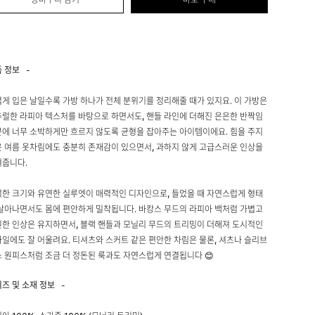
품 정보
-
게 입은 날일수록 가방 하나가 전체 분위기를 정리해줄 때가 있지요. 이 가방은
럴한 라피아 텍스처를 바탕으로 하면서도, 핸들 라인에 더해진 은은한 반짝임
에 너무 소박하게만 흐르지 않도록 균형을 잡아주는 아이템이에요. 힘을 주지
 여름 옷차림에도 충분히 존재감이 있으면서, 과하지 않게 고급스러운 인상을
겨줍니다.
한 크기와 유연한 실루엣이 매력적인 디자인으로, 들었을 때 자연스럽게 형태
살아나면서도 몸에 편안하게 밀착됩니다. 바캉스 무드의 라피아 백처럼 가볍고
한 인상은 유지하면서, 블랙 핸들과 모닐리 무드의 트리밍이 더해져 도시적인
일에도 잘 어울려요. 티셔츠와 스커트 같은 편안한 차림은 물론, 셔츠나 슬리브
 원피스처럼 조금 더 정돈된 룩과도 자연스럽게 연결됩니다 😊
이즈 및 소재 정보
-