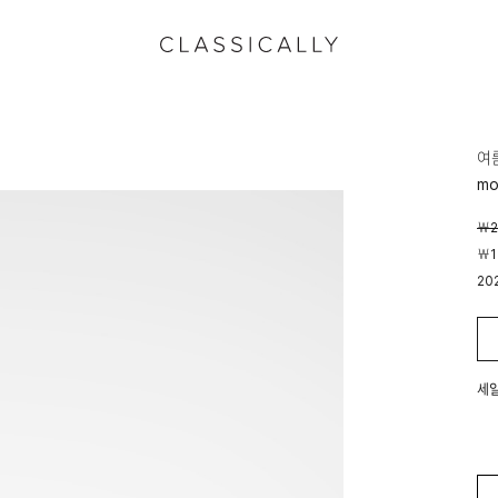
여
mo
￦2
￦1
20
00
세일