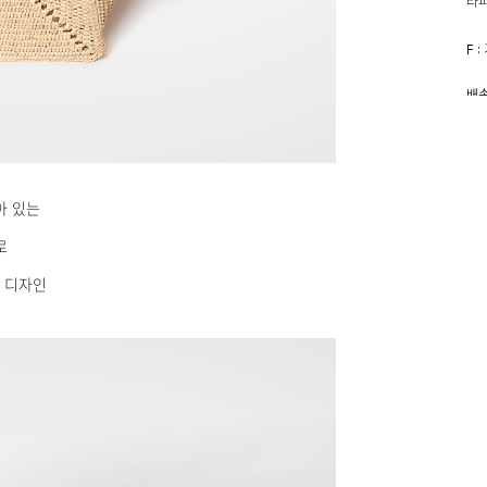
라피
F 
배송
아 있는
로
 디자인