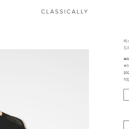
비
드
￦1
￦1
20
04
적