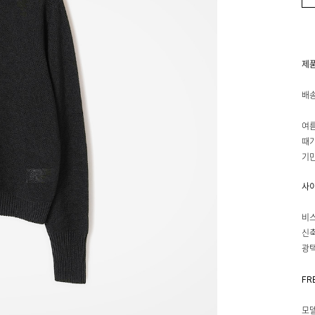
제
배송
여름
때가
기만
사
비스
신축
광택
FR
모델