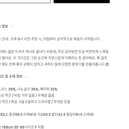
품 정보
-
 안내 : 오후 5시 이전 주문 시, 익일부터 순차적으로 배송이 시작됩니다.
에는 얇은 티셔츠 하나로 끝내기 쉬운데, 막상 입어보면 조금 허전하게 느껴질
 많아요. 이 가디건은 그런 순간에 자연스럽게 더해지는 한 겹이에요. 툭 걸치
 해도 전체 룩의 균형이 잡히고 과하지 않게 단정한 분위기를 만들어줍니다 😊
이즈 및 소재 정보
-
코스 39%, 나노실크 36%, 페이퍼 25%
성 약간 / 비침 거의 없음 / 두께감 얇음
 약간 / 촉감 고슬고슬하고 드라이함 / 무게감 있음
EE(L): 총장56.5 어깨41.5 가슴50.5 밑단42.4 팔길이61.5 소매10
 168cm 55-66사이즈 F 착용