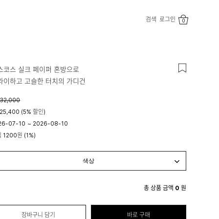
검색
로그인
0
스코스 실크 페이퍼 혼방으로
라이하고 고슬한 터치의 가디건
32,000
25,400 (5% 할인)
26-07-10
~
2026-08-10
시 00분
립
1200원
(1%)
23시 59분
총 상품 금액
0
원
장바구니 담기
바로 구매