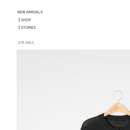
NEW ARRIVALS
┃SHOP
┃STORIES
고객 서비스