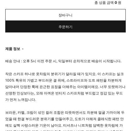
총 상품 금액
0
원
장바구니
주문하기
제품 정보
-
배송 안내 : 오후 5시 이전 주문 시, 익일부터 순차적으로 배송이 시작됩니다.
작은 스카프 하나로 옷차림의 분위기가 달라질 때가 있지요. 이 스카프는 실크
100% 특유의 가볍고 부드러운 결 위에, 스트라이프와 도트 패턴을 차분하게
담아내어 단정한 룩에 은근한 표정을 더해주는 아이템이에요. 너무 또렷하거나
선명한 인상보다는, 오래 아껴온 빈티지 스카프처럼 부드럽고 정감 있는 무드
가 먼저 느껴집니다.
브라운, 카멜, 크림이 섞인 컬러 조합은 따뜻하면서도 차분해 얼굴 가까이에 두
었을 때 한결 부드러운 분위기를 만들어주고, 도트가 더해져 클래식한 패턴 안
에도 살짝 사랑스러운 기운이 남아요. 티셔츠나 니트처럼 담백한 옷차림에 가