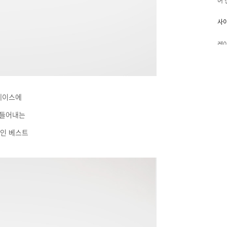
어 
사
레이
면 
배색
FR
베이스에
모델
만들어내는
인 베스트
배송