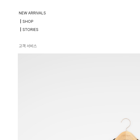
NEW ARRIVALS
┃SHOP
┃STORIES
고객 서비스