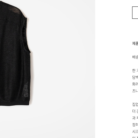
제
배송
한 
담백
화려
츠나
집업
더 
과 
정하
시크