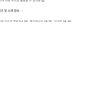
전혀 다른 무드로 활용할 수 있어요 😊
이즈 및 소재 정보
-
온·리오셀 혼방 54.3%, 폴리에스터 18.7%, 아크릴 18.3%,
3.7%, 린넨 3.7%, 폴리에스터 필름사 1.3%
: 레이온 80%, 나일론 20%
EE(L) : 총장57 어깨47.5 가슴56 밑단52 암홀19
 168cm 55-66 사이즈 F 착용
 및 교환, 반품 안내
+