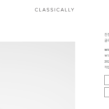
잔
글
￦1
￦1
20
적
04