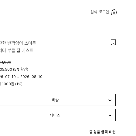
검색
로그인
0
잔한 반짝임이 스며든
리터 부클 집 베스트
11,000
05,500 (5% 할인)
26-07-10
~
2026-08-10
립
1000원
(1%)
시 00분
23시 59분
총 상품 금액
0
원