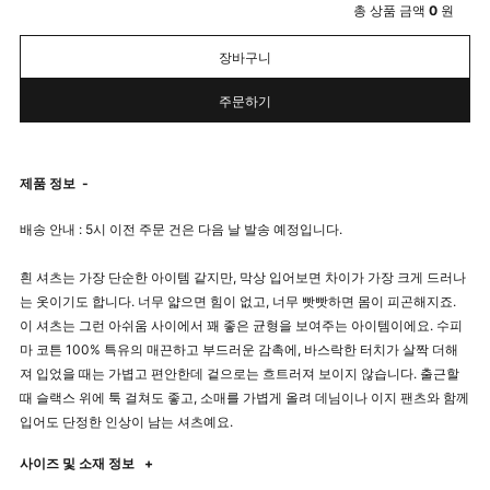
총 상품 금액
0
원
장바구니
주문하기
제품 정보
-
배송 안내 : 5시 이전 주문 건은 다음 날 발송 예정입니다.
흰 셔츠는 가장 단순한 아이템 같지만, 막상 입어보면 차이가 가장 크게 드러나
는 옷이기도 합니다. 너무 얇으면 힘이 없고, 너무 빳빳하면 몸이 피곤해지죠.
이 셔츠는 그런 아쉬움 사이에서 꽤 좋은 균형을 보여주는 아이템이에요. 수피
마 코튼 100% 특유의 매끈하고 부드러운 감촉에, 바스락한 터치가 살짝 더해
져 입었을 때는 가볍고 편안한데 겉으로는 흐트러져 보이지 않습니다. 출근할
때 슬랙스 위에 툭 걸쳐도 좋고, 소매를 가볍게 올려 데님이나 이지 팬츠와 함께
입어도 단정한 인상이 남는 셔츠예요.
사이즈 및 소재 정보
+