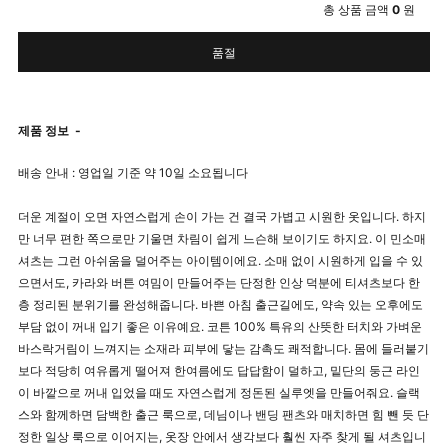
총 상품 금액
0
원
품절
제품 정보
-
배송 안내 : 영업일 기준 약 10일 소요됩니다
더운 계절이 오면 자연스럽게 손이 가는 건 결국 가볍고 시원한 옷입니다. 하지
만 너무 편한 쪽으로만 기울면 차림이 쉽게 느슨해 보이기도 하지요. 이 민소매
셔츠는 그런 아쉬움을 덜어주는 아이템이에요. 소매 없이 시원하게 입을 수 있
으면서도, 카라와 버튼 여밈이 만들어주는 단정한 인상 덕분에 티셔츠보다 한
층 정리된 분위기를 완성해줍니다. 바쁜 아침 출근길에도, 약속 있는 오후에도
부담 없이 꺼내 입기 좋은 이유예요. 코튼 100% 특유의 산뜻한 터치와 가벼운
바스락거림이 느껴지는 소재라 피부에 닿는 감촉도 쾌적합니다. 몸에 들러붙기
보다 적당히 여유롭게 떨어져 한여름에도 답답함이 덜하고, 밑단의 둥근 라인
이 바깥으로 꺼내 입었을 때도 자연스럽게 정돈된 실루엣을 만들어줘요. 슬랙
스와 함께하면 담백한 출근 룩으로, 데님이나 밴딩 팬츠와 매치하면 힘 뺀 듯 단
정한 일상 룩으로 이어지는, 옷장 안에서 생각보다 훨씬 자주 찾게 될 셔츠입니