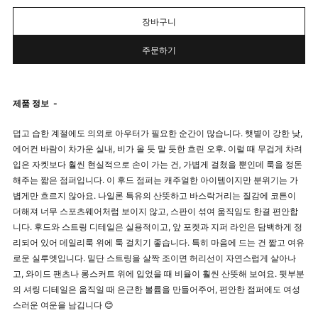
장바구니
주문하기
제품 정보
-
덥고 습한 계절에도 의외로 아우터가 필요한 순간이 많습니다. 햇볕이 강한 낮,
에어컨 바람이 차가운 실내, 비가 올 듯 말 듯한 흐린 오후. 이럴 때 무겁게 차려
입은 자켓보다 훨씬 현실적으로 손이 가는 건, 가볍게 걸쳤을 뿐인데 룩을 정돈
해주는 짧은 점퍼입니다. 이 후드 점퍼는 캐주얼한 아이템이지만 분위기는 가
볍게만 흐르지 않아요. 나일론 특유의 산뜻하고 바스락거리는 질감에 코튼이
더해져 너무 스포츠웨어처럼 보이지 않고, 스판이 섞여 움직임도 한결 편안합
니다. 후드와 스트링 디테일은 실용적이고, 앞 포켓과 지퍼 라인은 담백하게 정
리되어 있어 데일리룩 위에 툭 걸치기 좋습니다. 특히 마음에 드는 건 짧고 여유
로운 실루엣입니다. 밑단 스트링을 살짝 조이면 허리선이 자연스럽게 살아나
고, 와이드 팬츠나 롱스커트 위에 입었을 때 비율이 훨씬 산뜻해 보여요. 뒷부분
의 셔링 디테일은 움직일 때 은근한 볼륨을 만들어주어, 편안한 점퍼에도 여성
스러운 여운을 남깁니다 😊