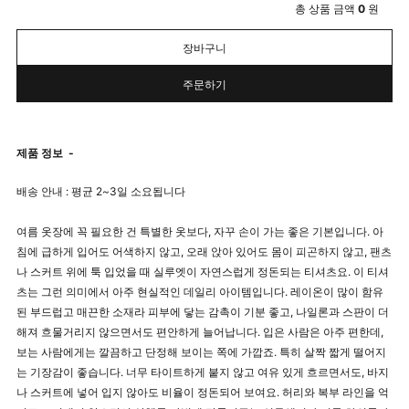
총 상품 금액
0
원
장바구니
주문하기
제품 정보
-
배송 안내 : 평균 2~3일 소요됩니다
여름 옷장에 꼭 필요한 건 특별한 옷보다, 자꾸 손이 가는 좋은 기본입니다. 아
침에 급하게 입어도 어색하지 않고, 오래 앉아 있어도 몸이 피곤하지 않고, 팬츠
나 스커트 위에 툭 입었을 때 실루엣이 자연스럽게 정돈되는 티셔츠요. 이 티셔
츠는 그런 의미에서 아주 현실적인 데일리 아이템입니다. 레이온이 많이 함유
된 부드럽고 매끈한 소재라 피부에 닿는 감촉이 기분 좋고, 나일론과 스판이 더
해져 흐물거리지 않으면서도 편안하게 늘어납니다. 입은 사람은 아주 편한데,
보는 사람에게는 깔끔하고 단정해 보이는 쪽에 가깝죠. 특히 살짝 짧게 떨어지
는 기장감이 좋습니다. 너무 타이트하게 붙지 않고 여유 있게 흐르면서도, 바지
나 스커트에 넣어 입지 않아도 비율이 정돈되어 보여요. 허리와 복부 라인을 억