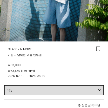
CLASSY N MORE
가볍고 담백한 여름 맨투맨
￦63,000
￦53,550 (15% 할인)
2026-07-10
~
2026-08-10
00시 00분
23시 59분
총 상품 금액
0
원