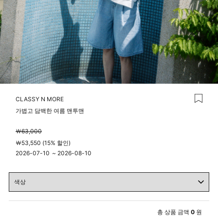
CLASSY N MORE
가볍고 담백한 여름 맨투맨
￦63,000
￦53,550 (15% 할인)
2026-07-10
~
2026-08-10
00시 00분
23시 59분
총 상품 금액
0
원