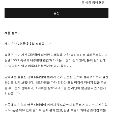
총 상품 금액
0
원
품절
제품 정보
-
배송 안내 : 평균 2-3일 소요됩니다
블랙 린넨이 가진 차분함에 섬세한 디테일을 더한 슬리브리스 블라우스입니다.
린넨 100% 특유의 내추럴한 결감과 가벼운 비침이 살아 있어, 블랙 컬러임에
도 답답하지 않고 여름다운 분위기로 입기 좋습니다.
앞쪽에는 촘촘한 핀턱 디테일이 들어가 있어 단순한 민소매 블라우스보다 훨씬
완성도 있게 보입니다. 네크라인을 따라 잔잔한 프릴 마감이 더해져 얼굴 주변
을 부드럽게 잡아주고, 소매처럼 살짝 내려오는 캡 라인이 팔선을 자연스럽게
감싸줍니다.
뒤쪽에도 핀턱과 버튼 디테일이 이어져 뒷모습까지 정돈되어 보이는 디자인입
니다. 품은 여유 있게 떨어져 몸에 붙지 않고, 린넨 특유의 가벼운 조직감 덕분