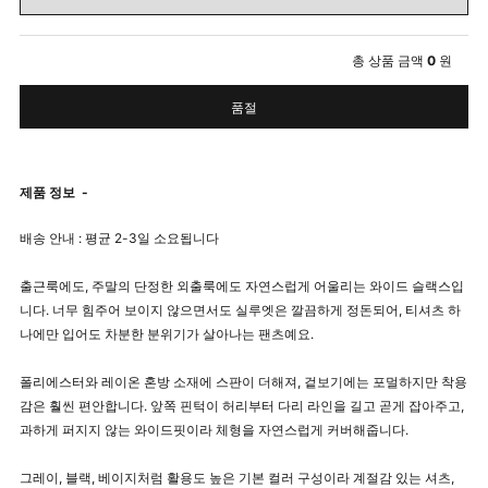
총 상품 금액
0
원
품절
제품 정보
-
배송 안내 : 평균 2-3일 소요됩니다
출근룩에도, 주말의 단정한 외출룩에도 자연스럽게 어울리는 와이드 슬랙스입
니다. 너무 힘주어 보이지 않으면서도 실루엣은 깔끔하게 정돈되어, 티셔츠 하
나에만 입어도 차분한 분위기가 살아나는 팬츠예요.
폴리에스터와 레이온 혼방 소재에 스판이 더해져, 겉보기에는 포멀하지만 착용
감은 훨씬 편안합니다. 앞쪽 핀턱이 허리부터 다리 라인을 길고 곧게 잡아주고,
과하게 퍼지지 않는 와이드핏이라 체형을 자연스럽게 커버해줍니다.
그레이, 블랙, 베이지처럼 활용도 높은 기본 컬러 구성이라 계절감 있는 셔츠,