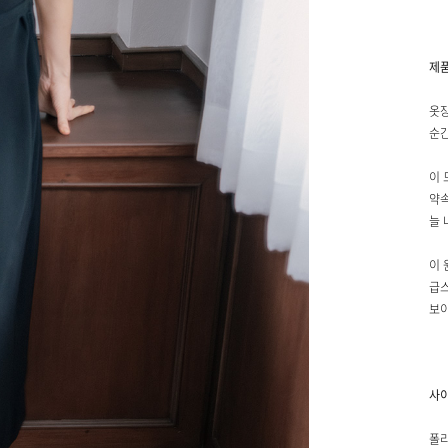
제
옷장
순간
이 
약속
늘 
이 
급스
보이
사
폴