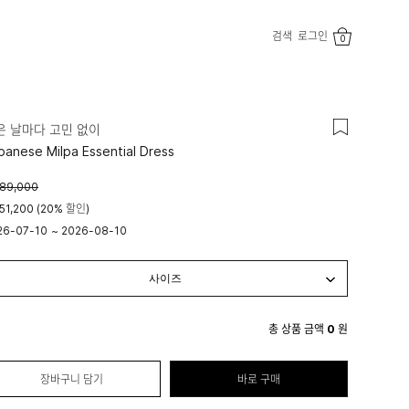
검색
로그인
0
은 날마다 고민 없이
panese Milpa Essential Dress
89,000
51,200 (20% 할인)
26-07-10
~
2026-08-10
시 00분
23시 59분
총 상품 금액
0
원
장바구니 담기
바로 구매