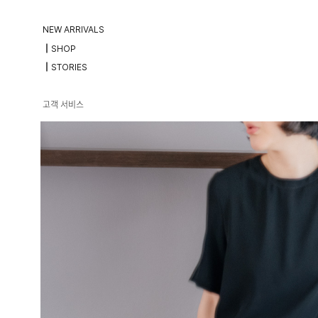
NEW ARRIVALS
┃SHOP
┃STORIES
고객 서비스