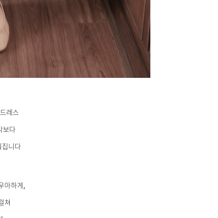
 드레스
생각보다
워집니다
우아하게,
걸쳐