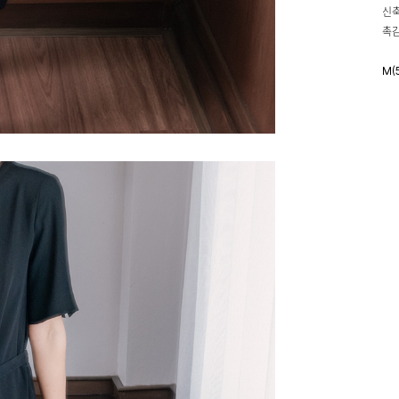
신축
촉감
M(
M(
모델
배송