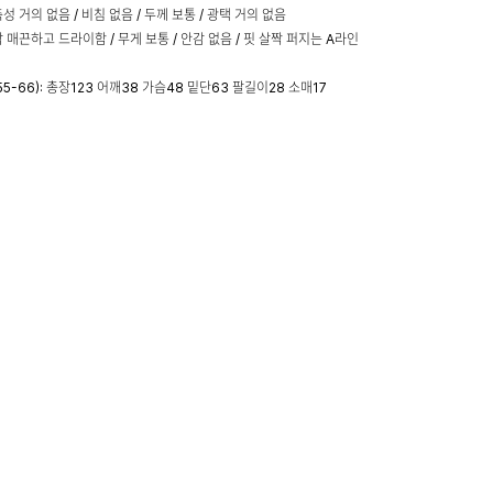
성 거의 없음 / 비침 없음 / 두께 보통 / 광택 거의 없음
 매끈하고 드라이함 / 무게 보통 / 안감 없음 / 핏 살짝 퍼지는 A라인
55-66): 총장123 어깨38 가슴48 밑단63 팔길이28 소매17
66-77): 총장125 어깨40 가슴50 밑단64 팔길이29 소매18
 168cm 55-66사이즈 M착용
 및 교환, 반품 안내
+