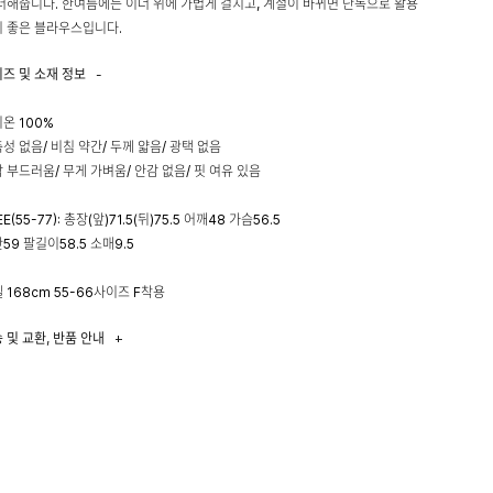
더해줍니다. 한여름에는 이너 위에 가볍게 걸치고, 계절이 바뀌면 단독으로 활용
 좋은 블라우스입니다.
이즈 및 소재 정보
-
온 100%
성 없음/ 비침 약간/ 두께 얇음/ 광택 없음
 부드러움/ 무게 가벼움/ 안감 없음/ 핏 여유 있음
EE(55-77): 총장(앞)71.5(뒤)75.5 어깨48 가슴56.5
59 팔길이58.5 소매9.5
 168cm 55-66사이즈 F착용
 및 교환, 반품 안내
+