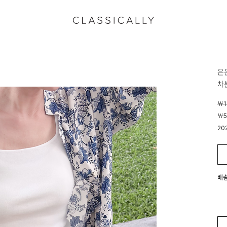
은
차
￦1
￦5
20
00
배송