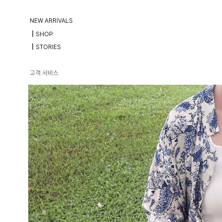
NEW ARRIVALS
┃SHOP
┃STORIES
고객 서비스