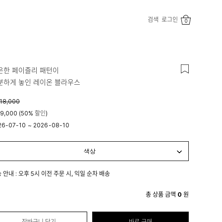
검색
로그인
0
은한 페이즐리 패턴이
분하게 놓인 레이온 블라우스
18,000
9,000 (50% 할인)
26-07-10
~
2026-08-10
시 00분
23시 59분
 안내 : 오후 5시 이전 주문 시, 익일 순차 배송
총 상품 금액
0
원
장바구니 담기
바로 구매