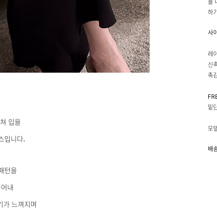
을 
하기
사
레이
신축
촉감
FR
밑단
쳐 입을
모델
스입니다.
배송
패턴을
풀어내
기가 느껴지며