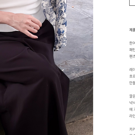
제
한여
패턴
팬
레이
흐르
만들
깔끔
넉넉
에 
라인
카키