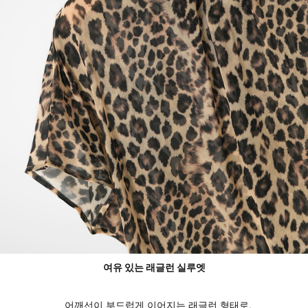
여유 있는 래글런 실루엣
어깨선이 부드럽게 이어지는 래글런 형태로,