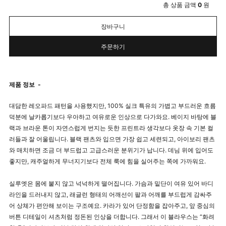
총 상품 금액
0
원
장바구니
주문하기
제품 정보
-
대담한 레오파드 패턴을 사용했지만, 100% 실크 특유의 가볍고 부드러운 흐름
덕분에 날카롭기보다 우아하고 여유로운 인상으로 다가와요. 베이지 바탕에 블
랙과 브라운 톤이 자연스럽게 번지는 듯한 프린트라 생각보다 옷장 속 기본 컬
러들과 잘 어울립니다. 블랙 팬츠와 입으면 가장 쉽고 세련되고, 아이보리 팬츠
와 매치하면 조금 더 부드럽고 고급스러운 분위기가 납니다. 데님 위에 입어도
좋지만, 캐주얼하게 무너지기보다 전체 룩에 힘을 실어주는 쪽에 가까워요.
실루엣은 몸에 붙지 않고 넉넉하게 떨어집니다. 가슴과 밑단이 여유 있어 바디
라인을 드러내지 않고, 래글런 형태의 어깨선이 팔과 어깨를 부드럽게 감싸주
어 상체가 편안해 보이는 구조예요. 카라가 있어 단정함을 잡아주고, 앞 중심의
버튼 디테일이 셔츠처럼 정돈된 인상을 더합니다. 그래서 이 블라우스는 “화려