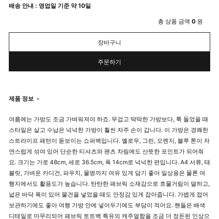
배송 안내 : 영업일 기준 약 10일
총 상품 금액
0
원
장바구니
주문하기
제품 정보
-
여름에는 가방도 조금 가벼워져야 하죠. 무겁고 딱딱한 가방보다, 툭 들었을 때
스타일은 살고 수납은 넉넉한 가방이 훨씬 자주 손이 갑니다. 이 가방은 경쾌한
스트라이프 패턴이 돋보이는 쇼퍼백입니다. 옐로우, 그린, 오렌지, 블루 톤이 자
연스럽게 섞여 있어 단순한 티셔츠와 팬츠 차림에도 산뜻한 포인트가 되어줘
요. 크기는 가로 48cm, 세로 36.5cm, 폭 14cm로 넉넉한 편입니다. A4 서류, 태
블릿, 가벼운 카디건, 파우치, 물병까지 여유 있게 담기 좋아 일상용은 물론 여
행지에서도 활용도가 높습니다. 탄탄한 패브릭 소재감으로 흐물거림이 덜하고,
넓은 바닥 폭이 있어 물건을 넣었을 때도 안정감 있게 잡아줍니다. 가볍게 접어
보관하기에도 좋아 여행 가방 안에 넣어두기에도 부담이 적어요. 핸들은 배색
디테일로 마무리되어 패브릭 토트백 특유의 캐주얼함을 조금 더 정돈된 인상으