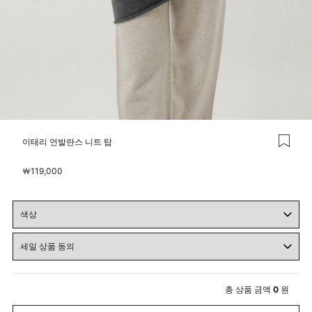
이태리 언발란스 니트 탑
￦
119,000
총 상품 금액
0
원