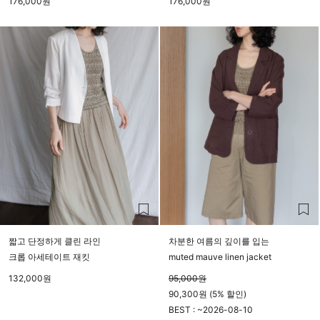
176,000
원
176,000
원
짧고 단정하게 클린 라인
차분한 여름의 깊이를 입는
크롭 아세테이트 재킷
muted mauve linen jacket
132,000
원
95,000
원
90,300원 (5% 할인)
BEST : ~
2026-08-10