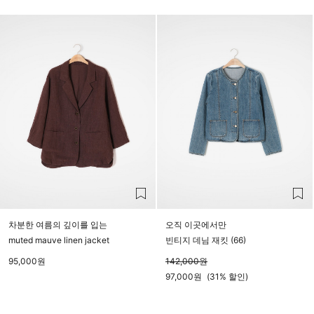
23시 59분
차분한 여름의 깊이를 입는
오직 이곳에서만
muted mauve linen jacket
빈티지 데님 재킷 (66)
95,000
원
142,000
원
97,000
원
(
31%
할인)